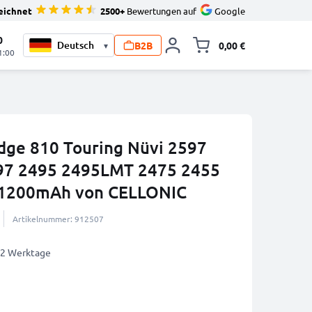
eichnet
2500+
Bewertungen auf
Google
0
B2B
0,00 €
▾
Minika
1:00
dge 810 Touring Nüvi 2597
97 2495 2495LMT 2475 2455
 1200mAh von CELLONIC
Artikelnummer: 912507
1-2 Werktage