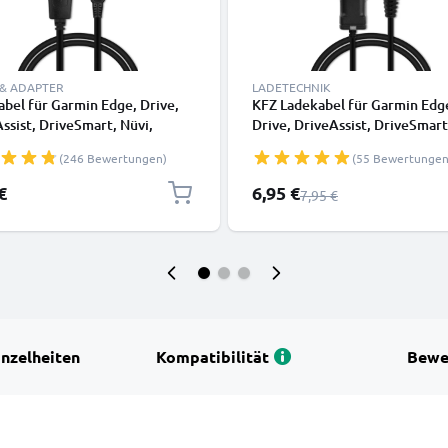
 & ADAPTER
LADETECHNIK
bel für Garmin Edge, Drive,
KFZ Ladekabel für Garmin Edg
ssist, DriveSmart, Nüvi,
Drive, DriveAssist, DriveSmart
n, eTrex, GPSMAP - Ladekabel
Oregon, eTrex, GPSMAP - 1.1m
(246 Bewertungen)
(55 Bewertungen
 PVC Datenkabel schwarz
1A Auto Ladegerät 90°
abgewinkelter Stecker
Sonderpreis
€
6,95 €
Regulärer Preis
7,95 €
inzelheiten
Kompatibilität
Bewe