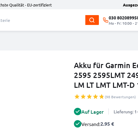
hste Qualität - EU-zertifiziert
Ausgez
030 80208995
Mo - Fr: 10:00 - 2
Akku für Garmin E
2595 2595LMT 24
LM LT LMT LMT-D
(98 Bewertungen)
Auf Lager
Lieferung: 
2.95 €
Versand: