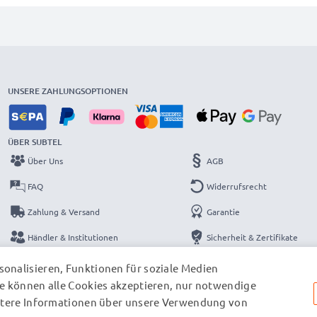
UNSERE ZAHLUNGSOPTIONEN
ÜBER SUBTEL
Über Uns
AGB
FAQ
Widerrufsrecht
Zahlung & Versand
Garantie
Händler & Institutionen
Sicherheit & Zertifikate
Kataloge
Datenschutzerklärung
onalisieren, Funktionen für soziale Medien
e können alle Cookies akzeptieren, nur notwendige
Kontakt
Impressum
eitere Informationen über unsere Verwendung von