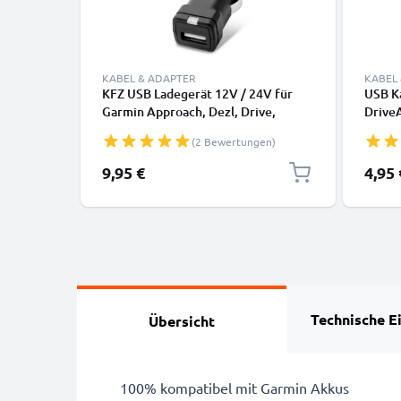
KABEL & ADAPTER
KABEL
KFZ USB Ladegerät 12V / 24V für
USB Ka
Garmin Approach, Dezl, Drive,
DriveA
DriveAssist, DriveSmart, Edge,
Orego
(2 Bewertungen)
eTrex, GPSMAP, Nüvi, Oregon, Zumo
1m 1A
USB Ladeadapter Ladegerät
9,95 €
4,95 
Technische E
Übersicht
100% kompatibel mit Garmin Akkus