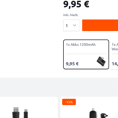
9,95 €
inkl. MwSt.
Menge
1x Akku 1200mAh
1x 
Wer
9,95 €
14
-13%