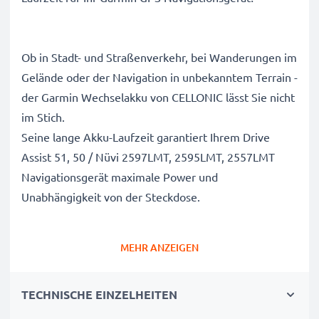
Ob in Stadt- und Straßenverkehr, bei Wanderungen im
Gelände oder der Navigation in unbekanntem Terrain -
der Garmin Wechselakku von CELLONIC lässt Sie nicht
im Stich.
Seine lange Akku-Laufzeit garantiert Ihrem Drive
Assist 51, 50 / Nüvi 2597LMT, 2595LMT, 2557LMT
Navigationsgerät maximale Power und
Unabhängigkeit von der Steckdose.
Garmin Drive Assist 51, 50 / Nüvi 2597LMT,
MEHR ANZEIGEN
2595LMT, 2557LMT Navigationsgeräte Ersatzakku
361-00035-01:
TECHNISCHE EINZELHEITEN
Marke
: CELLONIC Austauschakku