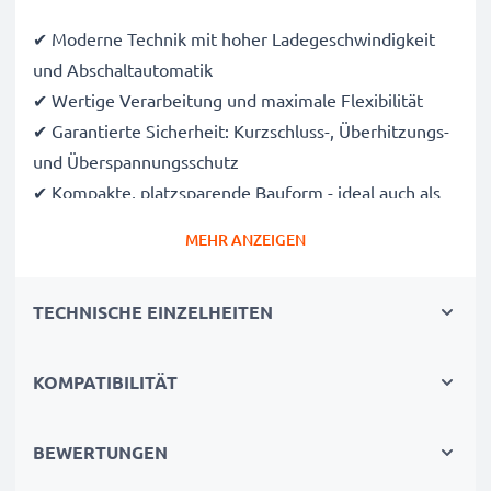
✔ Moderne Technik mit hoher Ladegeschwindigkeit
und Abschaltautomatik
✔ Wertige Verarbeitung und maximale Flexibilität
✔ Garantierte Sicherheit: Kurzschluss-, Überhitzungs-
und Überspannungsschutz
✔ Kompakte, platzsparende Bauform - ideal auch als
Reiseladegerät einsetzbar
MEHR ANZEIGEN
✔ Flexible Eingangsspannung
TECHNISCHE EINZELHEITEN
Was auch immer Sie vorhaben – mit dem USB-
Ladeadapter von subtel haben Sie dafür die nötige
Power!
KOMPATIBILITÄT
Technische Daten:
BEWERTUNGEN
Eingangsspannung / Input (Volt)
: 12V / 24V, zum