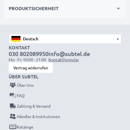
Aufladen am Zigarettenanzünder im Auto oder LKW
PRODUKTSICHERHEIT
USB Ausgänge / Output: 1 USB Port
▾
KONTAKT
030 802089950
info@subtel.de
Mo - Fr: 10:00 - 21:00
Kontaktformular
USB Port 1
: 5V / 1A
Vertrag widerrufen
Bietet eine maximale Leistung (Watt) von
ÜBER SUBTEL
: 5W
Über Uns
FAQ
★ 3 Jahre Garantie ★
Zahlung & Versand
Als internationaler Fachhändler seit 2004 wissen wir,
Händler & Institutionen
worauf es bei hochwertigen
Produkten ankommt. Darum gewähren wir Ihnen eine
Kataloge