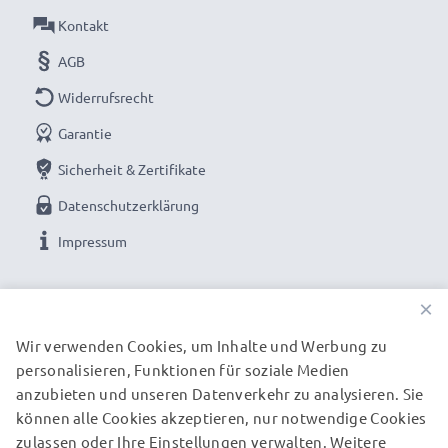
36 monatige Garantie!
Kontakt
AGB
Widerrufsrecht
Garantie
Sicherheit & Zertifikate
Datenschutzerklärung
Impressum
UNSERE ZAHLUNGSOPTIONEN
×
Wir verwenden Cookies, um Inhalte und Werbung zu
personalisieren, Funktionen für soziale Medien
UNSERE VERSANDPARTNER
anzubieten und unseren Datenverkehr zu analysieren. Sie
können alle Cookies akzeptieren, nur notwendige Cookies
zulassen oder Ihre Einstellungen verwalten. Weitere
© subtel.de 2026