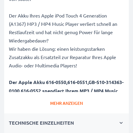
Der Akku Ihres Apple iPod Touch 4 Generation
(A1367) MP3 / MP4 Music Player verliert schnell an
Restlaufzeit und hat nicht genug Power für lange
Wiedergabedauer?
Wir haben die Lösung: einen leistungsstarken
Zusatzakku als Ersatzteil zur Reparatur Ihres Apple
Audio- oder Multimedia Players!
Der Apple Akku 616-0550,616-0551,GB-S10-314363-
0100,616-0552 spendiert Ihrem MP3 / MP4 Music
Player
ein neues leben:
MEHR ANZEIGEN
Genießen Sie Lieblings-Podcasts, Filme, Serien oder
den nächsten Abend mit Ihren Freunden und
TECHNISCHE EINZELHEITEN
stundenlanger Musikuntermalung endlich wieder
ohne Zwischenladung oder lange Ladepausen.