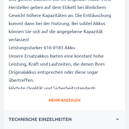
Hersteller geben auf dem Etikett bei ähnlichem
Gewicht höhere Kapazitäten an. Die Enttäuschung
kommt dann bei der Nutzung. Bei subtel Akkus
können Sie sich auf die angegebene Kapazität
verlassen!
Leistungsstarker 616-0183 Akku
Unsere Ersatzakkus bieten eine konstant hohe
Leistung, Kraft und Laufzeiten, die denen Ihres
Originalakkus entsprechen oder diese sogar
übertreffen.
Höchste Qualität und Sicherheitsstandards
Als Batteriespezialisten seit 2004 werden alle unsere
MEHR ANZEIGEN
Ersatzbatterien während des gesamten
Produktionsprozesses strengen und rigorosen Tests
TECHNISCHE EINZELHEITEN
unterzogen und entsprechen den höchsten EU-
Normen und darüber hinaus.