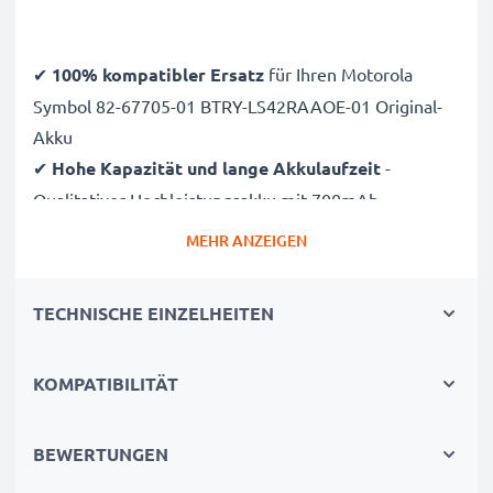
✔
100% kompatibler Ersatz
für Ihren Motorola
Symbol 82-67705-01 BTRY-LS42RAAOE-01 Original-
Akku
✔
Hohe Kapazität und lange Akkulaufzeit
-
Qualitativer Hochleistungsakku mit 700mAh
✔
Unabhängigkeit und Flexibilität genießen
- Die
MEHR ANZEIGEN
lange Laufzeit befreit Sie von nervigen Ladepausen
✔
Lange Lebensdauer bei voller Leistung
- Dank
TECHNISCHE EINZELHEITEN
modernster NiMH Technologie mit verringertem
Memory-Effekt
KOMPATIBILITÄT
✔
Regelmäßige, umfassende Tests
- Jede der
verbauten Zellen wird vor dem Einbau getestet
✔
Zertifizierte Sicherheit
- Kurzschluss-,
BEWERTUNGEN
Überhitzungs- und Überspannungsschutz