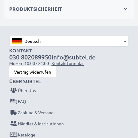
PRODUKTSICHERHEIT
Technische Daten:
Marke:
CELLONIC®
Kapazität
: 700mAh
Spannung
: 3.6V - 3.7V
▾
Zelltyp
: NiMH
KONTAKT
030 802089950
info@subtel.de
Farbe
: grün
Mo - Fr: 10:00 - 21:00
Kontaktformular
Vertrag widerrufen
Gerne genutzt als Wechselakku – der Ersatz-Akku von
ÜBER SUBTEL
CELLONIC® bietet eine leistungsfähige und sichere
Über Uns
Stromversorgung zu einem günstigen Preis.
FAQ
Zahlung & Versand
★ 3 Jahre Garantie ★
Händler & Institutionen
Als internationaler Fachhändler seit 2004 wissen wir,
Kataloge
worauf es bei hochwertigen Produkten ankommt.