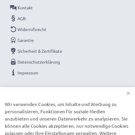
Darum gewähren wir Ihnen eine 36 monatige
Kontakt
Garantie!
AGB
Widerrufsrecht
Garantie
Sicherheit & Zertifikate
Datenschutzerklärung
Impressum
UNSERE ZAHLUNGSOPTIONEN
×
Wir verwenden Cookies, um Inhalte und Werbung zu
personalisieren, Funktionen für soziale Medien
UNSERE VERSANDPARTNER
anzubieten und unseren Datenverkehr zu analysieren. Sie
können alle Cookies akzeptieren, nur notwendige Cookies
zulassen oder Ihre Einstellungen verwalten. Weitere
© subtel.de 2026