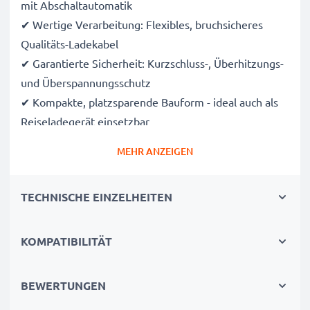
mit Abschaltautomatik
✔ Wertige Verarbeitung: Flexibles, bruchsicheres
Qualitäts-Ladekabel
✔ Garantierte Sicherheit: Kurzschluss-, Überhitzungs-
und Überspannungsschutz
✔ Kompakte, platzsparende Bauform - ideal auch als
Reiseladegerät einsetzbar
✔ Flexible Eingangsspannung & LED-Ladeanzeige
MEHR ANZEIGEN
Technische Daten:
TECHNISCHE EINZELHEITEN
Input:
12V / 24V
Anschluss 1:
S20 Pin
Ausgangsspannung / Output Volt:
5V
KOMPATIBILITÄT
Ausgangsstrom / Output Ampere:
0.5A / 500mA
Leistung / Power Watt:
2.5W
BEWERTUNGEN
Kabellänge:
1.5m