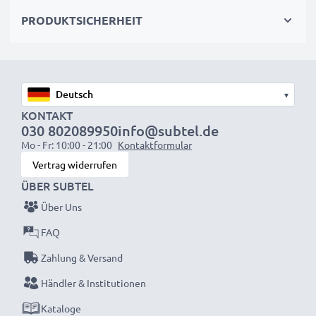
PRODUKTSICHERHEIT
Was auch immer Sie vorhaben – mit dem Ladegerät
von subtel haben Sie dafür die nötige Power!
★ 3 Jahre Garantie ★
▾
Als internationaler Fachhändler seit 2004 wissen wir,
KONTAKT
030 802089950
info@subtel.de
worauf es bei hochwertigen Produkten ankommt.
Mo - Fr: 10:00 - 21:00
Kontaktformular
Darum gewähren wir Ihnen eine 36 monatige
Vertrag widerrufen
Garantie!
ÜBER SUBTEL
Über Uns
FAQ
Zahlung & Versand
Händler & Institutionen
Kataloge