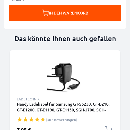
IN DEN WARENKORB
Das könnte Ihnen auch gefallen
LADETECHNIK
Handy Ladekabel für Samsung GT-S5230, GT-B210,
GT-E1200, GT-E1190, GT-E1150, SGH-J700, SGH-
F480, SGH-P250 Smartphone - 1A / 1000mA
(307 Bewertungen)
Connector Ladegerät 1.1m, Handyladekabel
7,95 €