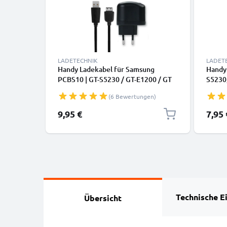
LADETECHNIK
LADET
Handy Ladekabel für Samsung
Handy
PCBS10 | GT-S5230 / GT-E1200 / GT
S5230,
E1190 / GT-E1150 / GT-E1050 / SGH-
E1190
(6 Bewertungen)
F480 Smartphone - 1A / 1000mA 18
F480,
Pin Connector Ladegerät 1m,
1000m
9,95 €
7,95 
Handyladekabel
Handy
Technische E
Übersicht