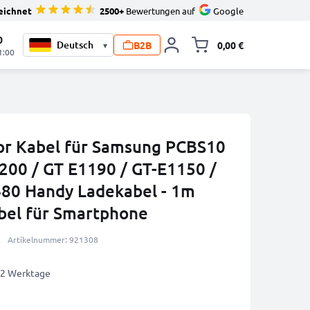
eichnet
2500+
Bewertungen auf
Google
0
B2B
0,00 €
▾
Minika
1:00
or Kabel für Samsung PCBS10
1200 / GT E1190 / GT-E1150 /
480 Handy Ladekabel - 1m
bel für Smartphone
Artikelnummer: 921308
1-2 Werktage