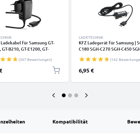
ECHNIK
LADETECHNIK
 Ladekabel für Samsung GT-
KFZ Ladegerät für Samsung | 
 GT-B210, GT-E1200, GT-
C180 SGH-C270 SGH-C450 SG
, GT-E1150, SGH-J700, SGH-
D980 SGH-E210 Ladekabel Aut
(307 Bewertungen)
(142 Bewertunge
 SGH-P250 Smartphone - 1A /
Ladekabel
A Connector Ladegerät 1.1m,
€
6,95 €
ladekabel
inzelheiten
Kompatibilität
Bewe