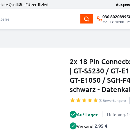
hste Qualität - EU-zertifiziert
Ausgez
030 80208995
Mo - Fr: 10:00 - 2
2x 18 Pin Connect
| GT-S5230 / GT-E
GT-E1050 / SGH-F
schwarz - Datenka
(5 Bewertungen)
Auf Lager
Lieferung: 
2.95 €
Versand: