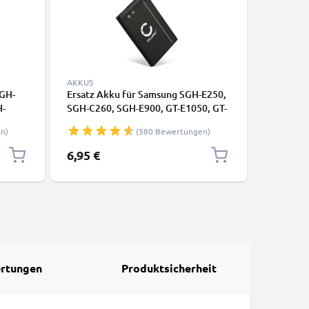
AKKUS
AKKUS
SGH-
Ersatz Akku für Samsung SGH-E250,
2x Ersat
H-
SGH-C260, SGH-E900, GT-E1050, GT-
E250, SG
o KFZ
E1150, GT-E1190, GT-C3520 Handy /
E1050, G
n)
(580 Bewertungen)
Smartphone - Ersatzakku
C3520 Ha
AB043446BE 850mAh , Handyakku
Ersatzak
6,95 €
12,95 €
rtungen
Produktsicherheit