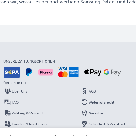
 wissen wir, worauf es bei hochwertigen Samsung Daten- und L
UNSERE ZAHLUNGSOPTIONEN
ÜBER SUBTEL
Über Uns
AGB
FAQ
Widerrufsrecht
Zahlung & Versand
Garantie
Händler & Institutionen
Sicherheit & Zertifikate
Kataloge
Datenschutzerklärung