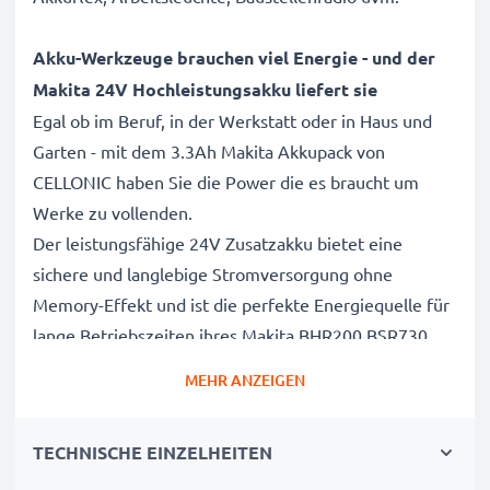
Akku-Werkzeuge brauchen viel Energie - und der
Makita 24V Hochleistungsakku liefert sie
Egal ob im Beruf, in der Werkstatt oder in Haus und
Garten - mit dem 3.3Ah Makita Akkupack von
CELLONIC haben Sie die Power die es braucht um
Werke zu vollenden.
Der leistungsfähige 24V Zusatzakku bietet eine
sichere und langlebige Stromversorgung ohne
Memory-Effekt und ist die perfekte Energiequelle für
lange Betriebszeiten ihres Makita BHR200 BSR730
BMR100 BDF460 Akkuwerkzeugs.
MEHR ANZEIGEN
Makita BHR200 BSR730 BMR100 BDF460
TECHNISCHE EINZELHEITEN
Wechselakku BH2420 BH2433 B2430