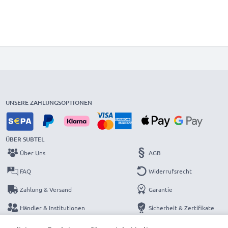
UNSERE ZAHLUNGSOPTIONEN
ÜBER SUBTEL
Über Uns
AGB
FAQ
Widerrufsrecht
Zahlung & Versand
Garantie
Händler & Institutionen
Sicherheit & Zertifikate
Kataloge
Datenschutzerklärung