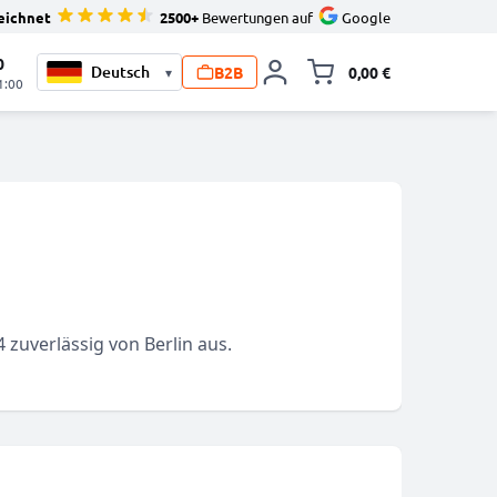
eichnet
2500+
Bewertungen auf
Google
0
B2B
0,00 €
▾
Minika
1:00
zuverlässig von Berlin aus.