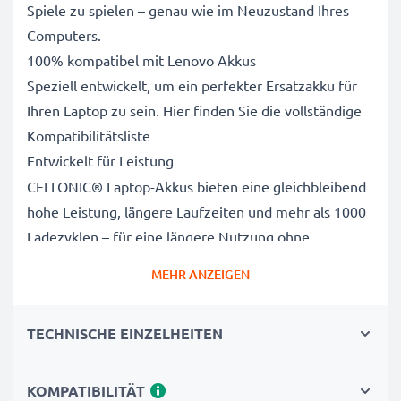
Spiele zu spielen – genau wie im Neuzustand Ihres
Computers.
100% kompatibel mit Lenovo Akkus
Speziell entwickelt, um ein perfekter Ersatzakku für
Ihren Laptop zu sein. Hier finden Sie die vollständige
Kompatibilitätsliste
Entwickelt für Leistung
CELLONIC® Laptop-Akkus bieten eine gleichbleibend
hohe Leistung, längere Laufzeiten und mehr als 1000
Ladezyklen – für eine längere Nutzung ohne
Netzanschluss, die die Lebensdauer Ihres Original-
MEHR ANZEIGEN
Laptop-Akkus erreicht oder übertrifft
CE-, FCC- & RoHS-geprüft
TECHNISCHE EINZELHEITEN
Unsere Akkuzellen der Klasse A werden rigoros
getestet, um ein optimales Sicherheitsniveau zu
gewährleisten, und verfügen über einen integrierten
KOMPATIBILITÄT