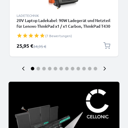
LADETECHNIK
20V Laptop Ladekabel: 90W Ladegerät und Netzteil
für Lenovo ThinkPad x1 / x1 Carbon, ThinkPad T430
/ T420 / T420i / T530 / T520, X230 / X220, B590
(7 Bewertungen)
Notebook PCs - 2.6m Netzkabel 40Y7659
Sonderpreis
25,95 €
Regulärer Preis
34,95 €