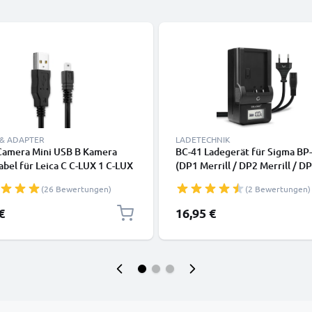
 & ADAPTER
LADETECHNIK
 Camera Mini USB B Kamera
BC-41 Ladegerät für Sigma BP
bel für Leica C C-LUX 1 C-LUX
(DP1 Merrill / DP2 Merrill / D
X Typ 109 3 DIGI LUX 3 V-LUX
Merrill) Kamera-Akkus von
(26 Bewertungen)
(2 Bewertungen)
X 3 V-LUX Typ 114 Video-/
CELLONIC
ameras - Datenkabel 2.0, PVC
€
16,95 €
abel