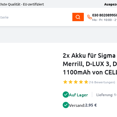
hste Qualität - EU-zertifiziert
Ausgez
030 80208995
Mo - Fr: 10:00 - 2
2x Akku für Sigma 
Merrill, D-LUX 3, 
1100mAh von CEL
(16 Bewertungen)
Auf Lager
Lieferung: 
2.95 €
Versand: