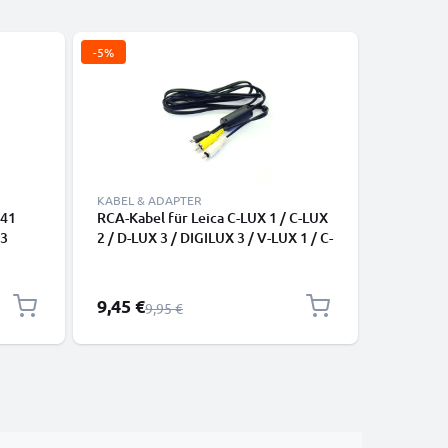
-5%
KABEL & ADAPTER
KABEL & 
-41
RCA-Kabel für Leica C-LUX 1 / C-LUX
8 Pin Ca
P3
2 / D-LUX 3 / DIGILUX 3 / V-LUX 1 / C-
USB Kabe
LUX 3, TV, DVD, Blu-Ray, Kamera,
DP1 Merr
Konsole – 0,6m AV-Kabel, RCA-
DP2s DP2
Stecker, Audio-Video Composite
Dock Vid
Sonderpreis
9,45 €
5,95 €
Regulärer Preis
9,95 €
Datenkab