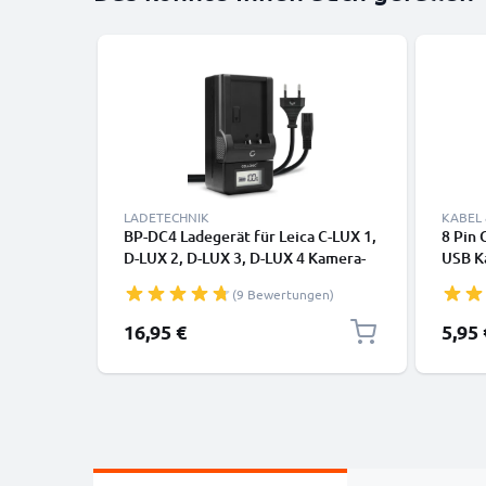
LADETECHNIK
KABEL
BP-DC4 Ladegerät für Leica C-LUX 1,
8 Pin
D-LUX 2, D-LUX 3, D-LUX 4 Kamera-
USB Ka
Akkus von CELLONIC
2 D-LU
(9 Bewertungen)
1 C-LU
Fotok
16,95 €
5,95 
Ladek