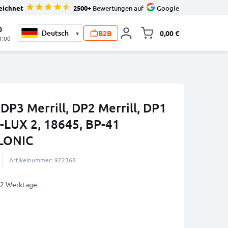
eichnet
2500+
Bewertungen auf
Google
0
B2B
0,00 €
▾
Minika
1:00
DP3 Merrill, DP2 Merrill, DP1
D-LUX 2, 18645, BP-41
LONIC
Artikelnummer: 922368
1-2 Werktage