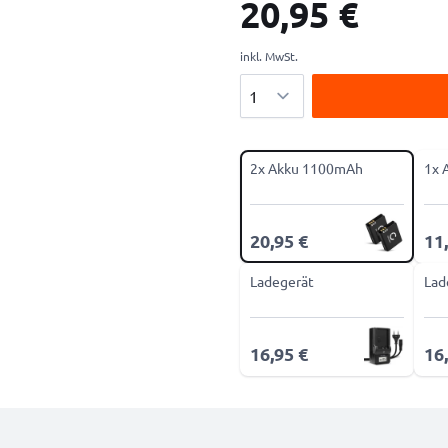
20,95 €
inkl. MwSt.
Menge
2x Akku 1100mAh
1x 
20,95 €
11
Ladegerät
Lad
16,95 €
16