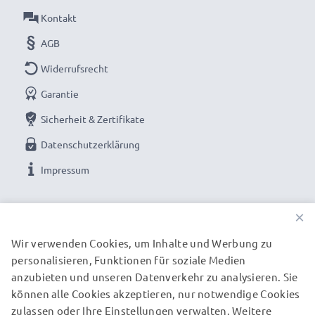
✔ Langlebige Verarbeitung - Bruchsicheres, Flexibles
Kontakt
Stromkabel mit Knickschutz-Stecker
AGB
➢ Zum Laden muss Ihre Leica Kamera USB ladbar sein
➢ Zusätzlich wird ein USB Ladegerät / USB
Widerrufsrecht
Stromadapter benötigt (nicht enthalten)
Garantie
Sicherheit & Zertifikate
Datenschutzerklärung
Leica Kamera Kabel: USB Kabel für Leica DIGILUX 1
DIGILUX 2 Fotokamera / Videokamera:
Impressum
Marke:
UNSERE ZAHLUNGSOPTIONEN
CELLONIC Camera USB Cables
×
Typ:
Ladekabel und Datenkabel (Data & Charging
Wir verwenden Cookies, um Inhalte und Werbung zu
Cable)
personalisieren, Funktionen für soziale Medien
UNSERE VERSANDPARTNER
Kameraseitiger Anschlussstecker
: Mini USB
anzubieten und unseren Datenverkehr zu analysieren. Sie
USB Stromstecker
: USB A
können alle Cookies akzeptieren, nur notwendige Cookies
Version
: 2.0 Transferkabel
zulassen oder Ihre Einstellungen verwalten. Weitere
© subtel.de 2026