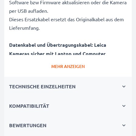
Software bzw Firmware aktualisieren oder die Kamera
per USB aufladen.
Dieses Ersatzkabel ersetzt das Originalkabel aus dem
Lieferumfang.
Datenkabel und Übertragungskabel: Leica
Kameras sicher mit Laptop und Computer
verbinden
MEHR ANZEIGEN
✔ Kamera an Laptop PC, Computer, Notebook
anschließen (Interfacekabel, Computerkabel)
TECHNISCHE EINZELHEITEN
✔ Schnelle Datenübertragung - Aufnahmen,
Videos, Fotos von Digitalkamera auf PC übertragen
✔ Aktuelle Version 2.0 für hohe Datenraten -
KOMPATIBILITÄT
Datenübertragungskabel für Datentransfer in kurzer
Zeit
BEWERTUNGEN
✔ Software / Firmware Updates - Hohe