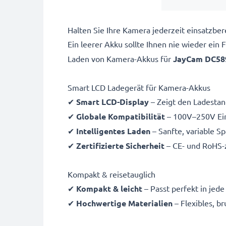
Halten Sie Ihre Kamera jederzeit einsatzb
Ein leerer Akku sollte Ihnen nie wieder ein
Laden von
Kamera-Akkus für
JayCam DC58
Smart LCD Ladegerät für Kamera-Akkus
✔
Smart LCD-Display
– Zeigt den Ladestand
✔
Globale Kompatibilität
– 100V–250V Ein
✔
Intelligentes Laden
– Sanfte, variable S
✔
Zertifizierte Sicherheit
– CE- und RoHS-z
Kompakt & reisetauglich
✔
Kompakt & leicht
– Passt perfekt in jed
✔
Hochwertige Materialien
– Flexibles, b