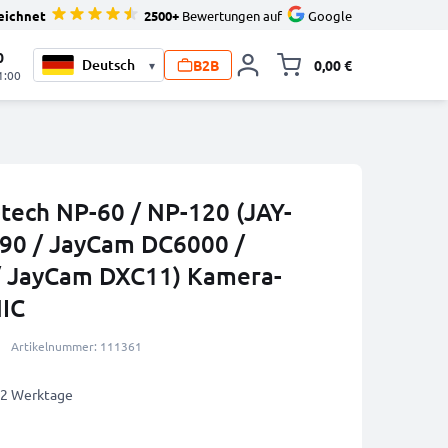
eichnet
2500+
Bewertungen auf
Google
0
B2B
0,00 €
▾
Minika
1:00
-tech NP-60 / NP-120 (JAY-
90 / JayCam DC6000 /
 JayCam DXC11) Kamera-
IC
Artikelnummer: 111361
1-2 Werktage