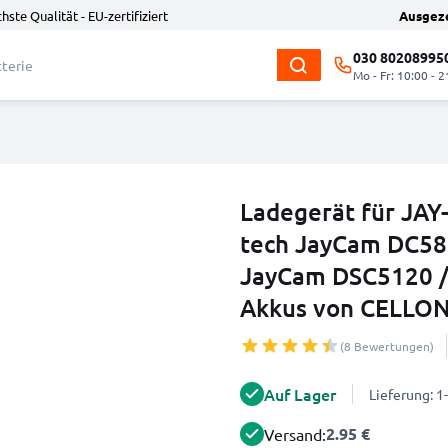
hste Qualität - EU-zertifiziert
Ausgez
030 80208995
Mo - Fr: 10:00 - 2
Ladegerät für JAY
tech JayCam DC58
JayCam DSC5120 /
Akkus von CELLON
(8 Bewertungen)
Auf Lager
Lieferung: 
2.95 €
Versand: