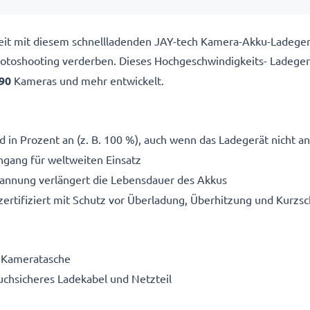
ereit mit diesem schnellladenden JAY-tech Kamera-Akku-Ladege
 Fotoshooting verderben. Dieses Hochgeschwindigkeits-
Ladeger
90
Kameras und mehr entwickelt.
 in Prozent an (z. B. 100 %), auch wenn das Ladegerät nicht an
gang für weltweiten Einsatz
pannung verlängert die Lebensdauer des Akkus
ertifiziert mit Schutz vor Überladung, Überhitzung und Kurzsc
e Kameratasche
ruchsicheres Ladekabel und Netzteil