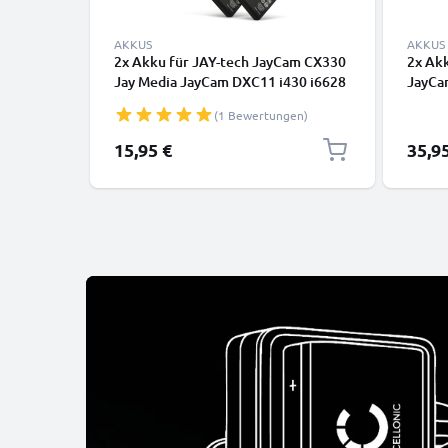
AKKUS
AKKUS
2x Akku für JAY-tech JayCam CX330
2x Ak
Jay Media JayCam DXC11 i430 i6628
JayCa
1180mAh von CELLONIC
JayCa
(1 Bewertungen)
Ladeg
15,95 €
35,9