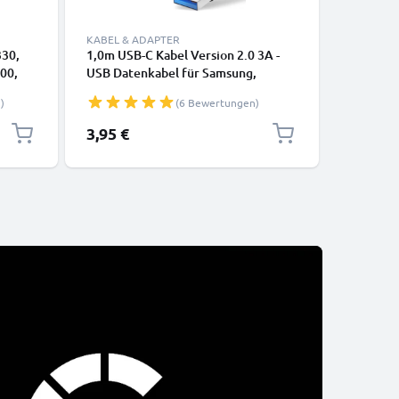
KABEL & ADAPTER
KABEL & 
330,
1,0m USB-C Kabel Version 2.0 3A -
Lightning
00,
USB Datenkabel für Samsung,
iPhone 14
h von
Huawei, Google Pixel, iPhone,
SE Handy
)
(6 Bewertungen)
Canon, Panasonic Lumix, Sony,
Datenkab
GoPro uvm PVC schwarz
3,95 €
12,95 €