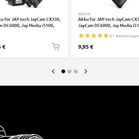
AKKUS
ku für JAY-tech JayCam CX330,
Akku für JAY-tech JayCam CX
m DC6000, Jay Media i5100,
JayCam DC6000, Jay Media i51
m DXC11 1180mAh +
JayCam DXC11, NP-60 1180mA
(21 Bewertungen
erät von CELLONIC
CELLONIC
5 €
9,95 €