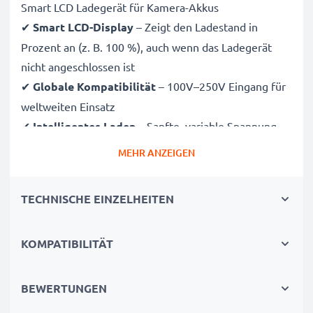
Smart LCD Ladegerät für Kamera-Akkus
✔
Smart LCD-Display
– Zeigt den Ladestand in
Prozent an (z. B. 100 %), auch wenn das Ladegerät
nicht angeschlossen ist
✔
Globale Kompatibilität
– 100V–250V Eingang für
weltweiten Einsatz
✔
Intelligentes Laden
– Sanfte, variable Spannung
verlängert die Lebensdauer des Akkus
MEHR ANZEIGEN
✔
Zertifizierte Sicherheit
– CE- und RoHS-zertifiziert
mit Schutz vor Überladung, Überhitzung und
TECHNISCHE EINZELHEITEN
Kurzschluss
KOMPATIBILITÄT
Kompakt & reisetauglich
✔
Kompakt & leicht
– Passt perfekt in jede
Kameratasche
BEWERTUNGEN
✔
Hochwertige Materialien
– Flexibles,