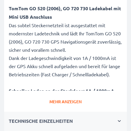
TomTom GO 520 (2006), GO 720 730 Ladekabel mit
Mini USB Anschluss
Das subtel Steckernetzteil ist ausgestattet mit
modernster Ladetechnik und lädt Ihr TomTom GO 520
(2006), GO 720 730 GPS Navigationsgerät zuverlässig,
sicher und vorallem schnell.
Dank der Ladegeschwindigkeit von 1A / 1000mA ist
der GPS Akku schnell aufgeladen und bereit für lange
Betriebszeiten (Fast Charger / Schnellladekabel).
Schnelles Laden an der Steckdose: 1A / 1000mA
Ladegerät / Steckernetzteil
MEHR ANZEIGEN
✔ Hohe Ladegeschwindigkeit - 1A /
1000mA Schnelllädegerät mit Mini USB Stecker
TECHNISCHE EINZELHEITEN
✔ Kurze Ladezeit und schnelle Aufladung - das