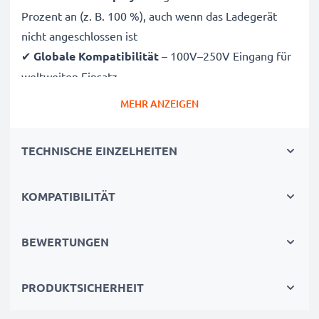
Prozent an (z. B. 100 %), auch wenn das Ladegerät
nicht angeschlossen ist
✔
Globale Kompatibilität
– 100V–250V Eingang für
weltweiten Einsatz
✔
Intelligentes Laden
– Sanfte, variable Spannung
MEHR ANZEIGEN
verlängert die Lebensdauer des Akkus
✔
Zertifizierte Sicherheit
– CE- und RoHS-zertifiziert
TECHNISCHE EINZELHEITEN
mit Schutz vor Überladung, Überhitzung und
Kurzschluss
KOMPATIBILITÄT
Kompakt & reisetauglich
✔
Kompakt & leicht
– Passt perfekt in jede
BEWERTUNGEN
Kameratasche
✔
Hochwertige Materialien
– Flexibles,
PRODUKTSICHERHEIT
bruchsicheres Ladekabel und Netzteil