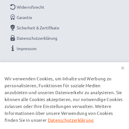
Widerrufsrecht
Garantie
Sicherheit & Zertifikate
Datenschutzerklärung
Impressum
UNSERE ZAHLUNGSOPTIONEN
×
Wir verwenden Cookies, um Inhalte und Werbung zu
personalisieren, Funktionen für soziale Medien
UNSERE VERSANDPARTNER
anzubieten und unseren Datenverkehr zu analysieren. Sie
können alle Cookies akzeptieren, nur notwendige Cookies
zulassen oder Ihre Einstellungen verwalten. Weitere
© subtel.de 2026
Informationen über unsere Verwendung von Cookies
Alle Preise verstehen sich inklusive Mehrwertsteuer und
zuzüglich Versandkosten. Bitte beachten Sie, dass alle
finden Sie in unserer
Datenschutzerklärung
aufgeführten Marken eingetragene Marken ihrer jeweiligen