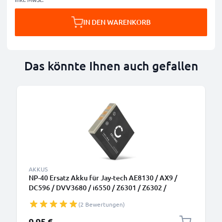
IN DEN WARENKORB
Das könnte Ihnen auch gefallen
AKKUS
NP-40 Ersatz Akku für Jay-tech AE8130 / AX9 /
DC596 / DVV3680 / i6550 / Z6301 / Z6302 /
HD1430 / WGL-0101 - Kamera Ersatzakku NP-40 -
(2 Bewertungen)
Kameraakku 700mAh, Batterie
9,95 €