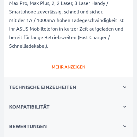
Max Pro, Max Plus, 2, 2 Laser, 3 Laser Handy /
Smartphone zuverlässig, schnell und sicher.
Mit der 1A / 1000mA hohen Ladegeschwindigkeit ist
Ihr ASUS Mobiltelefon in kurzer Zeit aufgeladen und
bereit für lange Betriebszeiten (Fast Charger /
Schnellladekabel).
Schnelles Laden mit breiter Kompatibilität: Micro
MEHR ANZEIGEN
USB Ladekabel / Netzteil
✔ Micro USB Anschluss / Stecker - Aufladekabel für
TECHNISCHE EINZELHEITEN
alle Handys mit Micro USB Ladebuchse /
Ladeanschluss
✔ Kurze Ladezeiten & schnelles Laden
KOMPATIBILITÄT
- Akkuladegerät mit 1A / 1000mA hoher
Ladegeschwindigkeit
BEWERTUNGEN
✔ Langlebig verarbeitetes Netzladegerät -