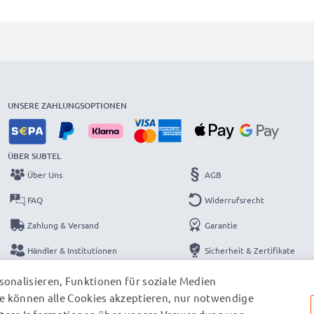
UNSERE ZAHLUNGSOPTIONEN
ÜBER SUBTEL
Über Uns
AGB
FAQ
Widerrufsrecht
Zahlung & Versand
Garantie
Händler & Institutionen
Sicherheit & Zertifikate
Kataloge
Datenschutzerklärung
onalisieren, Funktionen für soziale Medien
e können alle Cookies akzeptieren, nur notwendige
Kontakt
Impressum