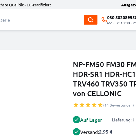
hste Qualität - EU-zertifiziert
Ausgez
030 80208995
Mo - Fr: 10:00 - 2
NP-FM50 FM30 FM5
HDR-SR1 HDR-HC1
TRV460 TRV350 T
von CELLONIC
(14 Bewertungen)
Auf Lager
Lieferung: 
2.95 €
Versand: