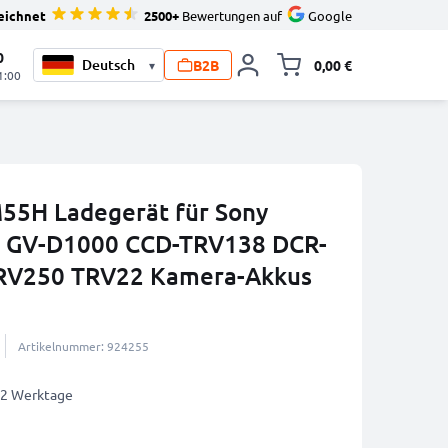
eichnet
2500+
Bewertungen auf
Google
0
B2B
0,00 €
▾
Minika
1:00
5H Ladegerät für Sony
 GV-D1000 CCD-TRV138 DCR-
RV250 TRV22 Kamera-Akkus
Artikelnummer: 924255
1-2 Werktage