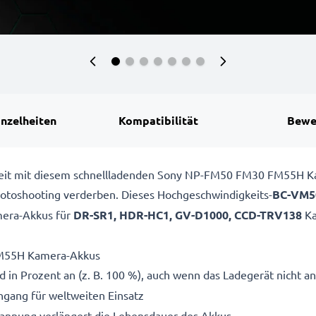
inzelheiten
Kompatibilität
Bewe
bereit mit diesem schnellladenden Sony NP-FM50 FM30 FM55H 
 Fotoshooting verderben. Dieses Hochgeschwindigkeits-
BC-VM5
era-Akkus für
DR-SR1, HDR-HC1, GV-D1000, CCD-TRV138
Ka
FM55H Kamera-Akkus
 in Prozent an (z. B. 100 %), auch wenn das Ladegerät nicht an
gang für weltweiten Einsatz
pannung verlängert die Lebensdauer des Akkus