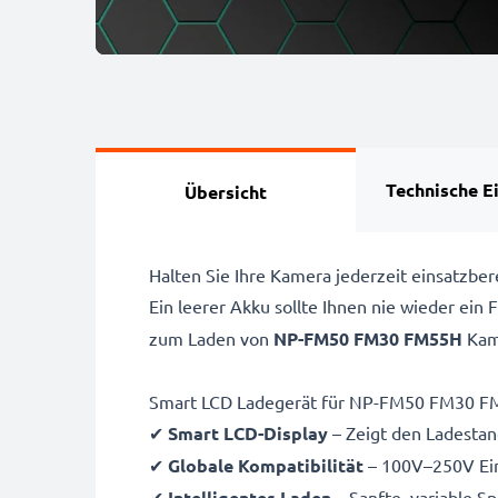
Technische E
Übersicht
Halten Sie Ihre Kamera jederzeit einsatz
Ein leerer Akku sollte Ihnen nie wieder ein
zum Laden von
NP-FM50 FM30 FM55H
Kam
Smart LCD Ladegerät für NP-FM50 FM30 
✔
Smart LCD-Display
– Zeigt den Ladestand
✔
Globale Kompatibilität
– 100V–250V Ein
✔
Intelligentes Laden
– Sanfte, variable S