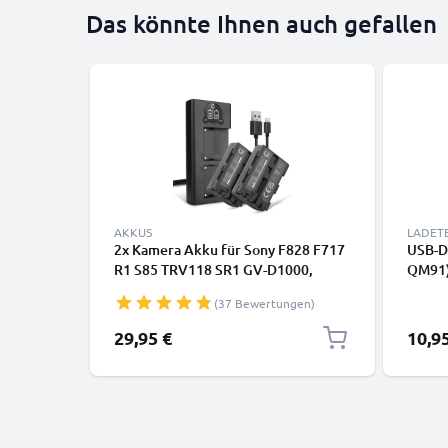
Das könnte Ihnen auch gefallen
AKKUS
LADET
2x Kamera Akku für Sony F828 F717
USB-D
R1 S85 TRV118 SR1 GV-D1000,
QM91)
NPFM30 NPQM71 NPQM91 - NP-
TRV13
(37 Bewertungen)
FM50 Ersatzakku 1600mAh + Dual
SR1 D
Ladegerät Ladekabel, Batterie
TRV46
29,95 €
10,9
CELLO