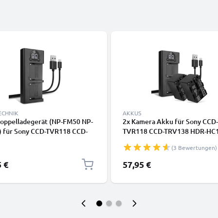
ECHNIK
AKKUS
oppelladegerät (NP-FM50 NP-
2x Kamera Akku für Sony CCD-
 für Sony CCD-TVR118 CCD-
TVR118 CCD-TRV138 HDR-HC1
8 HDR-HC1 GV-D1000 HDR-
D1000 HDR-SR1 DCR-PC100 - 
(3 Bewertungen)
CR-PC100 DCR-TRV350 DCR-
FM50 NP-FM30 Ersatzakku 3
0 + 1m USB Kabel von
+ Dual Ladegerät DCC-L50B AC
5 €
57,95 €
NIC
VQ50 Ladekabel, Batterie