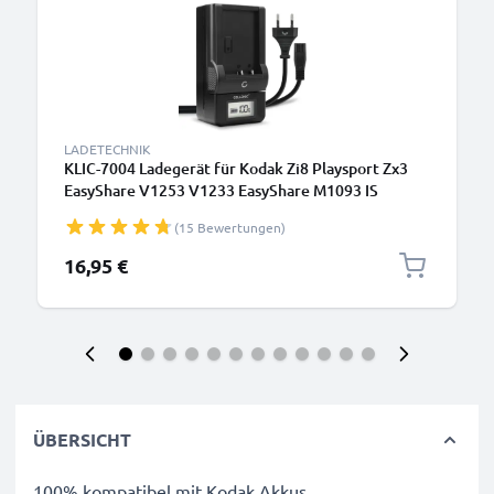
LADETECHNIK
KLIC-7004 Ladegerät für Kodak Zi8 Playsport Zx3
EasyShare V1253 V1233 EasyShare M1093 IS
PlayTouch Zi10 Kamera-Akkus von CELLONIC
(15 Bewertungen)
16,95 €
ÜBERSICHT
100% kompatibel mit Kodak Akkus