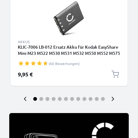
AKKUS
KLIC-7006 LB-012 Ersatz Akku für Kodak EasyShare
Mini M23 M522 M530 M531 M532 M550 M552 M575
M577 M580 M583 M873 M883 - Kamera Ersatzakku -
(60 Bewertungen)
Kameraakku 700mAh, Batterie
9,95 €