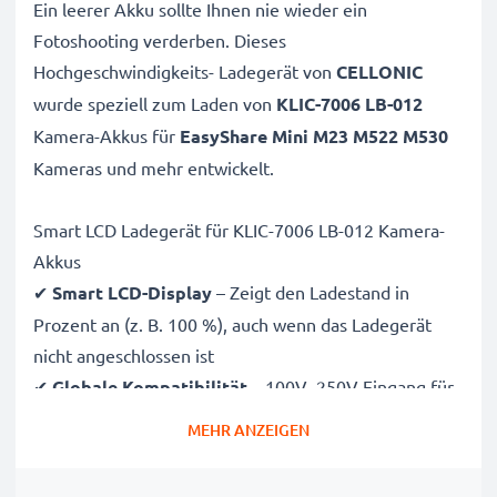
Ein leerer Akku sollte Ihnen nie wieder ein
Fotoshooting verderben. Dieses
Hochgeschwindigkeits-
Ladegerät von
CELLONIC
wurde speziell zum Laden von
KLIC-7006 LB-012
Kamera-Akkus für
EasyShare Mini M23 M522 M530
Kameras und mehr entwickelt.
Smart LCD Ladegerät für KLIC-7006 LB-012 Kamera-
Akkus
✔
Smart LCD-Display
– Zeigt den Ladestand in
Prozent an (z. B. 100 %), auch wenn das Ladegerät
nicht angeschlossen ist
✔
Globale Kompatibilität
– 100V–250V Eingang für
weltweiten Einsatz
MEHR ANZEIGEN
✔
Intelligentes Laden
– Sanfte, variable Spannung
verlängert die Lebensdauer des Akkus