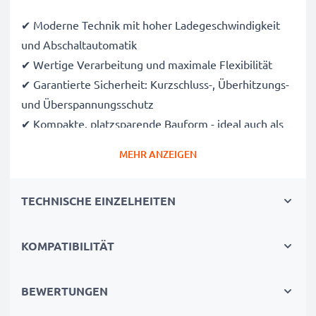
✔ Moderne Technik mit hoher Ladegeschwindigkeit
und Abschaltautomatik
✔ Wertige Verarbeitung und maximale Flexibilität
✔ Garantierte Sicherheit: Kurzschluss-, Überhitzungs-
und Überspannungsschutz
✔ Kompakte, platzsparende Bauform - ideal auch als
Reiseladegerät einsetzbar
MEHR ANZEIGEN
✔ Flexible Eingangsspannung
TECHNISCHE EINZELHEITEN
Was auch immer Sie vorhaben – mit dem USB-
Ladeadapter von subtel haben Sie dafür die nötige
Power!
KOMPATIBILITÄT
Technische Daten:
BEWERTUNGEN
Eingangsspannung / Input (Volt)
: 12V / 24V, zum