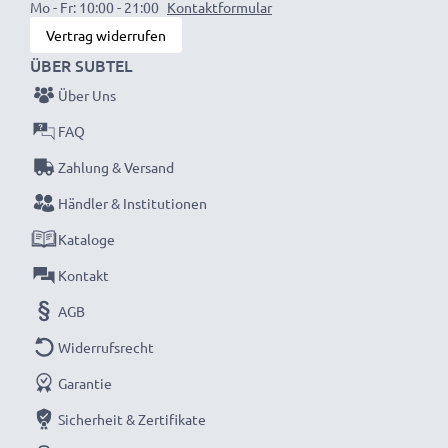
Mo - Fr: 10:00 - 21:00
Kontaktformular
Darum gewähren wir Ihnen eine 36 monatige
Vertrag widerrufen
Garantie!
ÜBER SUBTEL
Über Uns
FAQ
Zahlung & Versand
Händler & Institutionen
Kataloge
Kontakt
AGB
Widerrufsrecht
Garantie
Sicherheit & Zertifikate