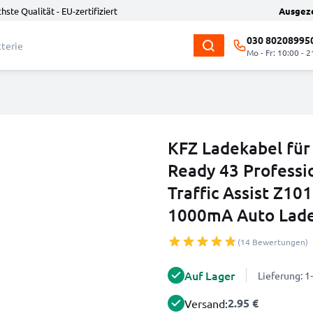
hste Qualität - EU-zertifiziert
Ausgez
030 80208995
Mo - Fr: 10:00 - 2
KFZ Ladekabel für
Ready 43 Professi
Traffic Assist Z101
1000mA Auto Lad
(14 Bewertungen)
Auf Lager
Lieferung: 
2.95 €
Versand: