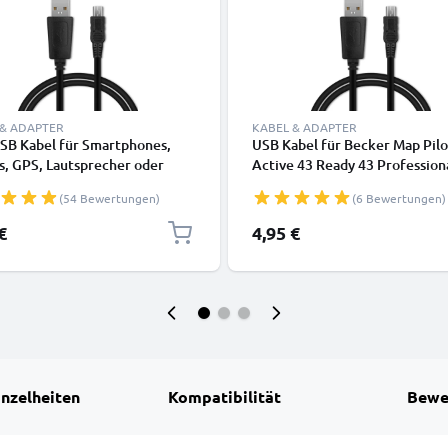
 & ADAPTER
KABEL & ADAPTER
USB Kabel für Smartphones,
USB Kabel für Becker Map Pilo
s, GPS, Lautsprecher oder
Active 43 Ready 43 Profession
rer - Ladekabel und
Mamba 4 Becker Traffic Assist
(54 Bewertungen)
(6 Bewertungen)
kabel 1m 1A PVC schwarz
Z099 - Ladekabel 1m 1A PVC
Datenkabel schwarz
€
4,95 €
inzelheiten
Kompatibilität
Bewe