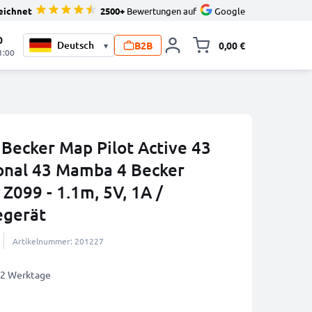
eichnet
2500+
Bewertungen auf
Google
0
B2B
0,00 €
▾
Minika
1:00
 Becker Map Pilot Active 43
onal 43 Mamba 4 Becker
 Z099 - 1.1m, 5V, 1A /
egerät
Artikelnummer: 201227
1-2 Werktage