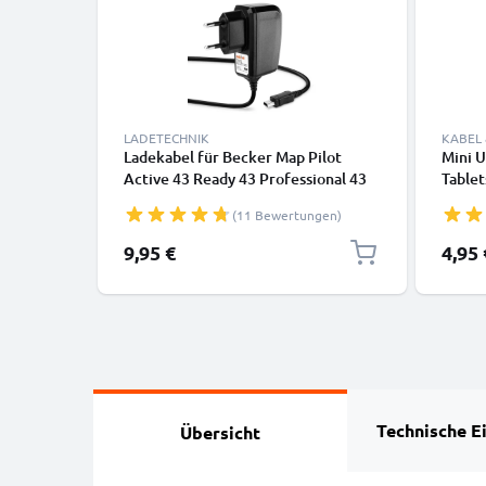
LADETECHNIK
KABEL
Ladekabel für Becker Map Pilot
Mini 
Active 43 Ready 43 Professional 43
Tablet
Mamba 4 Becker Traffic Assist Z101
Kopfhö
(11 Bewertungen)
Z099 GPS Navigator - Mini USB
Daten
Ladegerät , 1A / 1000mA Ladekabel
9,95 €
4,95 
1.1m - Netzteil, Steckdose
Technische E
Übersicht