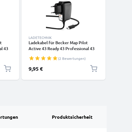
LADETECHNIK
KABEL & 
t
Ladekabel für Becker Map Pilot
KFZ USB 
al 43
Active 43 Ready 43 Professional 43
Becker N
 Z101
Mamba 4 Becker Traffic Assist Z101
Ladeadap
(2 Bewertungen)
Z099 GPS Navigator - Mini USB
Ladegerät , 2A / 2000mA Ladekabel
9,95 €
9,95 €
1,2m - Netzteil, Steckdose
rtungen
Produktsicherheit