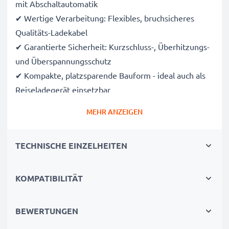
mit Abschaltautomatik
✔ Wertige Verarbeitung: Flexibles, bruchsicheres
Qualitäts-Ladekabel
✔ Garantierte Sicherheit: Kurzschluss-, Überhitzungs-
und Überspannungsschutz
✔ Kompakte, platzsparende Bauform - ideal auch als
Reiseladegerät einsetzbar
✔ Flexible Eingangsspannung & LED-Ladeanzeige
MEHR ANZEIGEN
Technische Daten:
TECHNISCHE EINZELHEITEN
Input:
12V / 24V
Anschluss 1:
Mini USB
Ausgangsspannung / Output Volt:
5V
KOMPATIBILITÄT
Ausgangsstrom / Output Ampere:
1A / 1000mA
Leistung / Power Watt:
5W
BEWERTUNGEN
Kabellänge:
1.1m