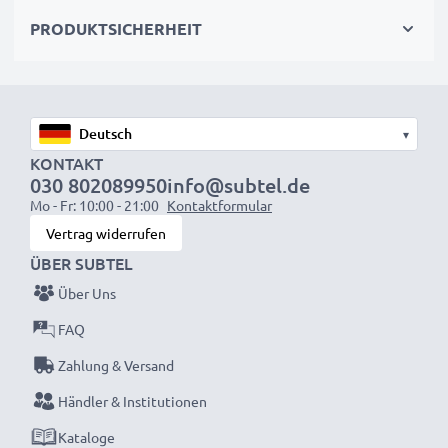
PRODUKTSICHERHEIT
Was auch immer Sie vorhaben – mit dem Ladegerät
von subtel haben Sie dafür die nötige Power!
★ 3 Jahre Garantie ★
▾
Als internationaler Fachhändler seit 2004 wissen wir,
KONTAKT
030 802089950
info@subtel.de
worauf es bei hochwertigen Produkten ankommt.
Mo - Fr: 10:00 - 21:00
Kontaktformular
Darum gewähren wir Ihnen eine 36 monatige
Vertrag widerrufen
Garantie!
ÜBER SUBTEL
Über Uns
FAQ
Zahlung & Versand
Händler & Institutionen
Kataloge