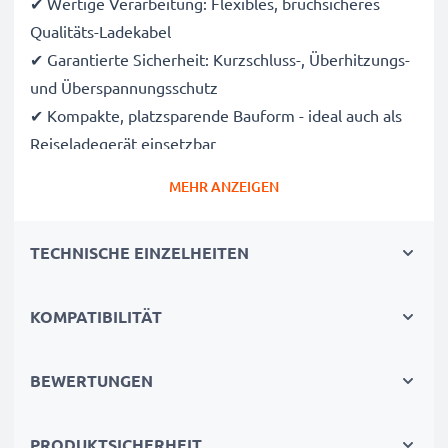
✔ Wertige Verarbeitung: Flexibles, bruchsicheres
Qualitäts-Ladekabel
✔ Garantierte Sicherheit: Kurzschluss-, Überhitzungs-
und Überspannungsschutz
✔ Kompakte, platzsparende Bauform - ideal auch als
Reiseladegerät einsetzbar
✔ Flexible Eingangsspannung & LED-Ladeanzeige
MEHR ANZEIGEN
Technische Daten:
TECHNISCHE EINZELHEITEN
Input:
12V / 24V
Anschluss 1:
System Connector
Ausgangsspannung / Output Volt:
5V
KOMPATIBILITÄT
Ausgangsstrom / Output Ampere:
3A
Leistung / Power Watt:
5W
BEWERTUNGEN
Kabellänge:
1m
PRODUKTSICHERHEIT