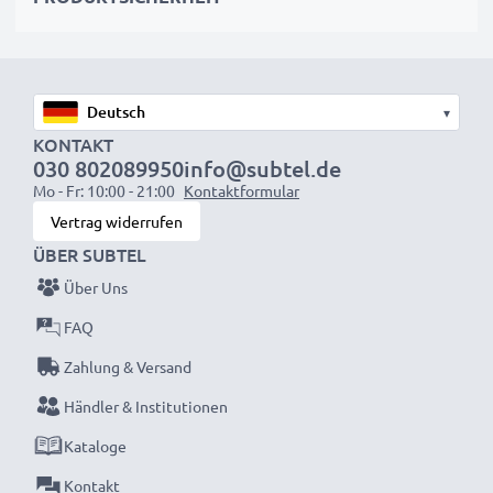
Was auch immer Sie vorhaben – mit dem Ladegerät
von subtel haben Sie dafür die nötige Power!
★ 3 Jahre Garantie ★
▾
Als internationaler Fachhändler seit 2004 wissen wir,
KONTAKT
030 802089950
info@subtel.de
worauf es bei hochwertigen Produkten ankommt.
Mo - Fr: 10:00 - 21:00
Kontaktformular
Darum gewähren wir Ihnen eine 36 monatige
Vertrag widerrufen
Garantie!
ÜBER SUBTEL
Über Uns
FAQ
Zahlung & Versand
Händler & Institutionen
Kataloge
Kontakt