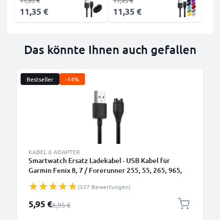
11,95 €
11,95 €
11,35 €
11,35 €
Das könnte Ihnen auch gefallen
Bestseller
-14%
KABEL & ADAPTER
Smartwatch Ersatz Ladekabel - USB Kabel für
Garmin Fenix 8, 7 / Forerunner 255, 55, 265, 965,
165, 955 / Vivoactive 5 / Venu 3, 3S, 2 / Enduro 3
(337 Bewertungen)
Sportuhr - 1A Datenkabel für Fitness Armband-Uhr
Sonderpreis
5,95 €
Regulärer Preis
6,95 €