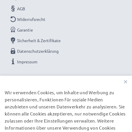
AGB
Widerrufsrecht
Garantie
Sicherheit & Zertifikate
Datenschutzerklärung
Impressum
UNSERE ZAHLUNGSOPTIONEN
×
Wir verwenden Cookies, um Inhalte und Werbung zu
personalisieren, Funktionen für soziale Medien
UNSERE VERSANDPARTNER
anzubieten und unseren Datenverkehr zu analysieren. Sie
können alle Cookies akzeptieren, nur notwendige Cookies
zulassen oder Ihre Einstellungen verwalten. Weitere
© subtel.de 2026
Informationen über unsere Verwendung von Cookies
Alle Preise verstehen sich inklusive Mehrwertsteuer und