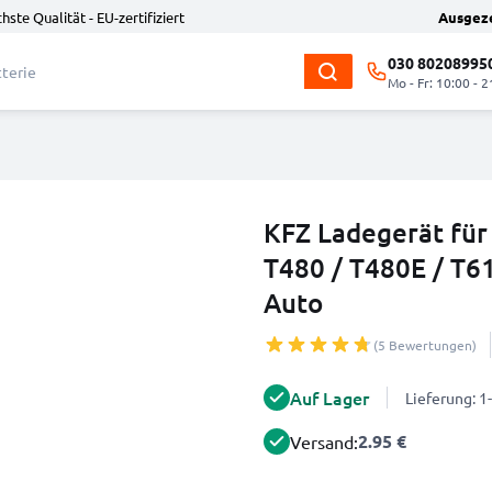
hste Qualität - EU-zertifiziert
Ausgez
030 80208995
Mo - Fr: 10:00 - 2
KFZ Ladegerät für 
T480 / T480E / T6
Auto
(5 Bewertungen)
Auf Lager
Lieferung: 
2.95 €
Versand: