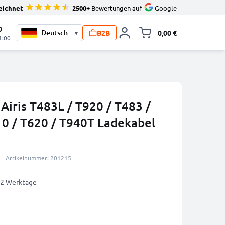
eichnet
2500+
Bewertungen auf
Google
0
B2B
0,00 €
▾
Minika
1:00
Airis T483L / T920 / T483 /
10 / T620 / T940T Ladekabel
Artikelnummer: 201215
1-2 Werktage