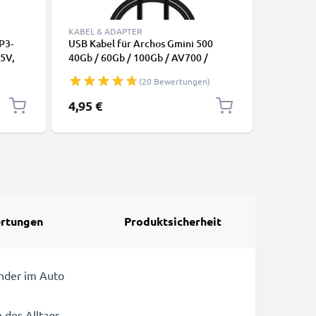
KABEL & ADAPTER
LADETECH
P3-
USB Kabel für Archos Gmini 500
Ladegerät
 5V,
40Gb / 60Gb / 100Gb / AV700 /
iRiver / 
l
AV700 TV / AV500 60Gb / 80Gb MP3
- 1,2m (
(20 Bewertungen)
Player und Abspielgeräte - Ladekabel
Netzteil
1m 1A PVC Datenkabel schwarz
4,95 €
9,95 €
rtungen
Produktsicherheit
ünder im Auto
 des Alltags.