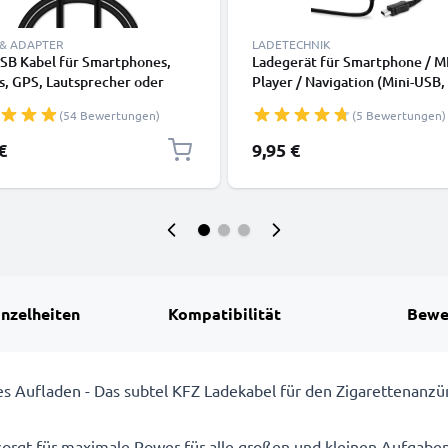
 & ADAPTER
LADETECHNIK
USB Kabel für Smartphones,
Ladegerät für Smartphone / M
s, GPS, Lautsprecher oder
Player / Navigation (Mini-USB,
rer - Ladekabel und
2A / 2000mA / 1,2m) Ladekabe
(54 Bewertungen)
(5 Bewertungen)
kabel 1m 1A PVC schwarz
Netzteil
€
9,95 €
inzelheiten
Kompatibilität
Bewe
les Aufladen - Das subtel KFZ Ladekabel für den Zigarettenanz
orgt für maximale Power für alle großen und kleinen Aufgaben