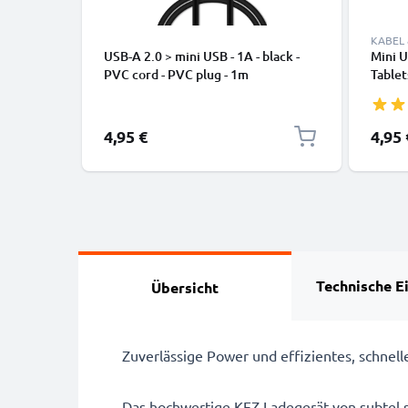
KABEL
USB-A 2.0 > mini USB - 1A - black -
Mini 
PVC cord - PVC plug - 1m
Tablet
Kopfhö
Daten
4,95 €
4,95 
Technische E
Übersicht
Zuverlässige Power und effizientes, schnel
Das hochwertige KFZ-Ladegerät von subtel s