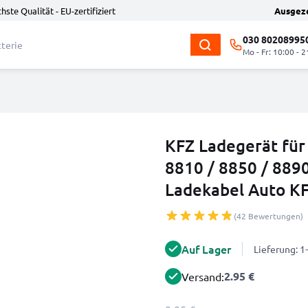
hste Qualität - EU-zertifiziert
Ausgez
030 80208995
Mo - Fr: 10:00 - 2
KFZ Ladegerät für
8810 / 8850 / 8890
Ladekabel Auto K
(42 Bewertungen)
Auf Lager
Lieferung: 
2.95 €
Versand: