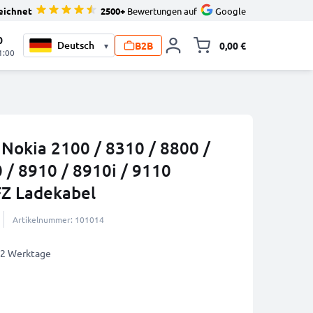
eichnet
2500+
Bewertungen auf
Google
0
B2B
0,00 €
▾
Minika
1:00
 Nokia 2100 / 8310 / 8800 /
 / 8910 / 8910i / 9110
FZ Ladekabel
Artikelnummer: 101014
1-2 Werktage