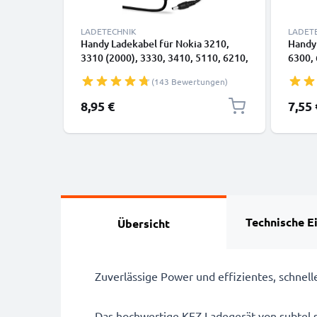
LADETECHNIK
LADET
Handy Ladekabel für Nokia 3210,
Handy 
3310 (2000), 3330, 3410, 5110, 6210,
6300, 
6230, 6310, 6310i, 8210, 8310, 8810,
5310, 
(143 Bewertungen)
8850 Smartphone - 0.5A / 500mA
N8 Sm
3.5mm Ladegerät 1.4m,
2.0mm
Sonder
8,95 €
7,55 
Handyladekabel
Handy
Technische E
Übersicht
Zuverlässige Power und effizientes, schnel
Das hochwertige KFZ-Ladegerät von subtel s