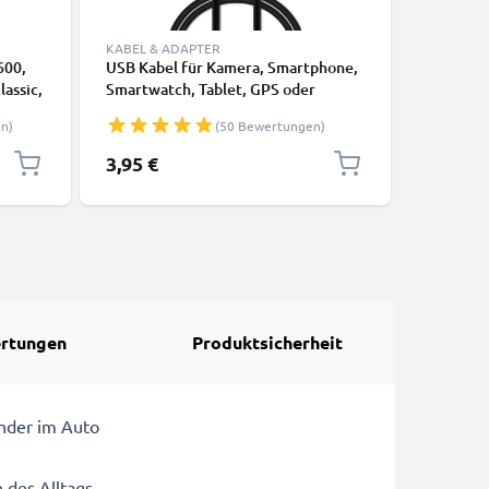
KABEL & ADAPTER
KABEL & 
600,
USB Kabel für Kamera, Smartphone,
USB Kabel
lassic,
Smartwatch, Tablet, GPS oder
Ladekabe
0, BL-
Kopfhörer - Ladekabel 1m 1A PVC
2.0
n)
(50 Bewertungen)
NIC
Datenkabel schwarz
3,95 €
2,95 €
rtungen
Produktsicherheit
ünder im Auto
 des Alltags.