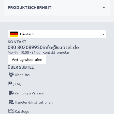
Passt auch in das Original-Ladegerät
PRODUKTSICHERHEIT
HINWEIS:
Für optimale Leistung und Langlebigkeit
laden Sie die Akkus vor der ersten Nutzung
vollständig auf.
▾
KONTAKT
Jeder CELLONIC Akku wird streng geprüft, um
030 802089950
info@subtel.de
Mo - Fr: 10:00 - 21:00
Kontaktformular
höchste Leistung und lange Lebensdauer zu
Vertrag widerrufen
garantieren.
ÜBER SUBTEL
Jetzt bestellen – Schnelle Lieferung & 3 Jahren
Über Uns
Garantie!
FAQ
Zahlung & Versand
Händler & Institutionen
Kataloge