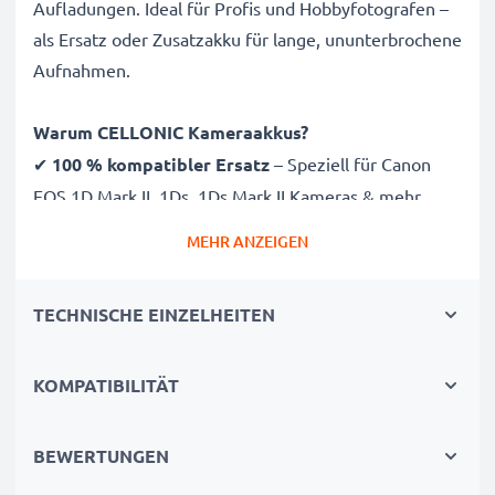
Aufladungen. Ideal für Profis und Hobbyfotografen –
als Ersatz oder Zusatzakku für lange, ununterbrochene
Aufnahmen.
Warum CELLONIC Kameraakkus?
✔
100 % kompatibler Ersatz
– Speziell für Canon
EOS 1D Mark II, 1Ds, 1Ds Mark II Kameras & mehr
entwickelt. Klicken Sie oben auf „Kompatibilität“, um
MEHR ANZEIGEN
die vollständige Liste passender Modele zu sehen
✔
Garantierte 2000mAh Kapazität
– Liefert
TECHNISCHE EINZELHEITEN
2000mAh bei 12V für ausgedehnte Fotosessions
✔
Hochwertige NiMH Technologie
– Für stabile
Energie, längere Lebensdauer und hohe Effizienz
KOMPATIBILITÄT
✔
Beste Qualität & Sicherheit
– Getestet für
höchste Sicherheits- und Zuverlässigkeitsstandards
BEWERTUNGEN
✔
Einfache Installation & Perfekte Passform
–