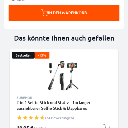
IN DEN WARENKORB
Das könnte Ihnen auch gefallen
Bestseller
-15%
ZUBEHÖR
2-in-1 Selfie-Stick und Stativ – 1m langer
ausziehbarer Selfie Stick & klappbares
Dreibeinstativ mit Bluetooth Fernbedienung für
(74 Bewertungen)
Handy und Kamera – kompatibel mit iPhone, GoPro,
Android & weiteren – Schwarz
Sonderpreis
10,95 €