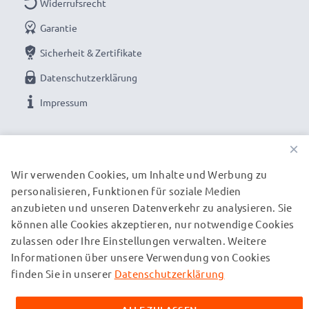
Widerrufsrecht
★ 3 Jahre Garantie ★
Garantie
Als internationaler Fachhändler seit 2004 wissen wir,
Sicherheit & Zertifikate
worauf es bei hochwertiger Ladetechnik,
Datenschutzerklärung
Schnellladegeräten und Schnellladekabeln ankommt.
Impressum
Darum gewähren wir Ihnen eine 36 monatige
Garantie!
UNSERE ZAHLUNGSOPTIONEN
×
Wir verwenden Cookies, um Inhalte und Werbung zu
personalisieren, Funktionen für soziale Medien
UNSERE VERSANDPARTNER
anzubieten und unseren Datenverkehr zu analysieren. Sie
können alle Cookies akzeptieren, nur notwendige Cookies
zulassen oder Ihre Einstellungen verwalten. Weitere
© subtel.de 2026
Informationen über unsere Verwendung von Cookies
Alle Preise verstehen sich inklusive Mehrwertsteuer und
zuzüglich Versandkosten. Bitte beachten Sie, dass alle
finden Sie in unserer
Datenschutzerklärung
aufgeführten Marken eingetragene Marken ihrer jeweiligen
Inhaber sind und ausschließlich zur Information über unsere