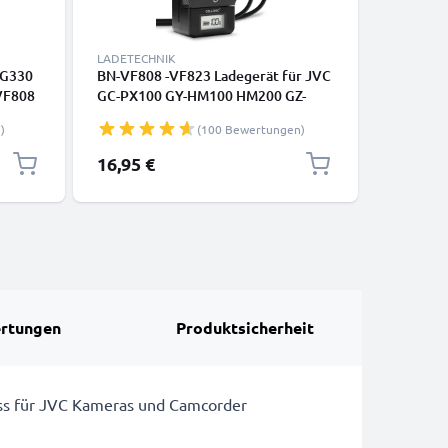
LADETECHNIK
AKKUS
MG330
BN-VF808 -VF823 Ladegerät für JVC
2x Ersat
VF808
GC-PX100 GY-HM100 HM200 GZ-
BN-VF823
NIC
MG330 MG630 MG130 GZ-HD7
JVC GY-
)
(100 Bewertungen)
Kamera-Akkus von CELLONIC
GZ-MG13
PX100 K
16,95 €
44,95 €
Ersatzak
Akkulad
rtungen
Produktsicherheit
ss für JVC Kameras und Camcorder