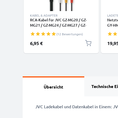
KABEL & ADAPTER
LADET
RCA-Kabel für JVC GZ-MG20 / GZ-
Netzte
MG21 / GZ-MG24 / GZ-MG27 / GZ-
GY-HM
MG30 / GZ-MG33 / GZ-MG37, TV,
HD6 -
(12 Bewertungen)
DVD, Blu-Ray, Kamera, Konsole – AV-
MG130
Kabel, RCA-Stecker, Audio-Video
MS200
6,95 €
19,9
Composite
HM200
D270,
Adapt
V21 D
Technische E
Übersicht
JVC Ladekabel und Datenkabel in Einem: 