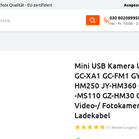
hste Qualität - EU-zertifiziert
Ausgez
030 80208995
Mo - Fr: 10:00 - 2
Mini USB Kamera 
GC-XA1 GC-FM1 G
HM250 JY-HM360 
-MS110 GZ-HM30 
Video-/ Fotokamer
Ladekabel
(17 Bewertungen)