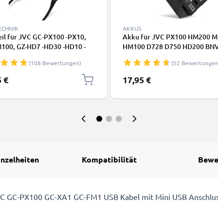
ECHNIK
AKKUS
il für JVC GC-PX100 -PX10,
Akku für JVC PX100 HM200 
100, GZ-HD7 -HD30 -HD10 -
HM100 D728 D750 HD200 BN
HD3 -HD300, GS-TD1, GZ-
BNVF823 1500mAh von CELLO
(108 Bewertungen)
(52 Bewertungen
 GZ-MG330, GZ-MC500 -
, GZ-MS120 -MS100, GZ-
5 €
17,95 €
 -HM400 -HM1, GR-D720 -
 GZ-X900 Stromkabel AC
er AP-V14 AP-V17 AP-V19 AP-
C-Kuppler – Dummy-
inzelheiten
Kompatibilität
Bewe
JVC GC-PX100 GC-XA1 GC-FM1 USB Kabel mit Mini USB Anschlu