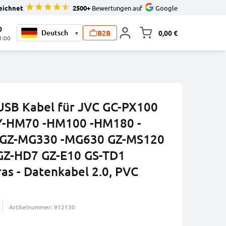
eichnet
2500+
Bewertungen auf
Google
0
B2B
0,00 €
▾
Minika
1:00
USB Kabel für JVC GC-PX100
Y-HM70 -HM100 -HM180 -
GZ-MG330 -MG630 GZ-MS120
GZ-HD7 GZ-E10 GS-TD1
as - Datenkabel 2.0, PVC
Artikelnummer: 912130