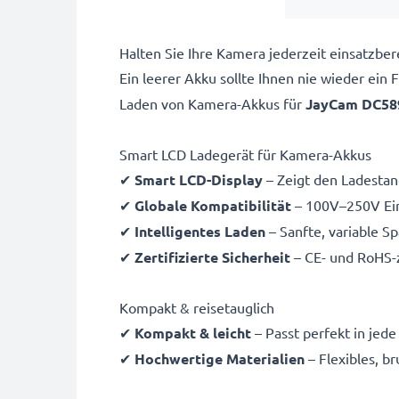
Halten Sie Ihre Kamera jederzeit einsatzb
Ein leerer Akku sollte Ihnen nie wieder ein
Laden von
Kamera-Akkus für
JayCam DC58
Smart LCD Ladegerät für Kamera-Akkus
✔
Smart LCD-Display
– Zeigt den Ladestand
✔
Globale Kompatibilität
– 100V–250V Ein
✔
Intelligentes Laden
– Sanfte, variable S
✔
Zertifizierte Sicherheit
– CE- und RoHS-z
Kompakt & reisetauglich
✔
Kompakt & leicht
– Passt perfekt in jed
✔
Hochwertige Materialien
– Flexibles, b