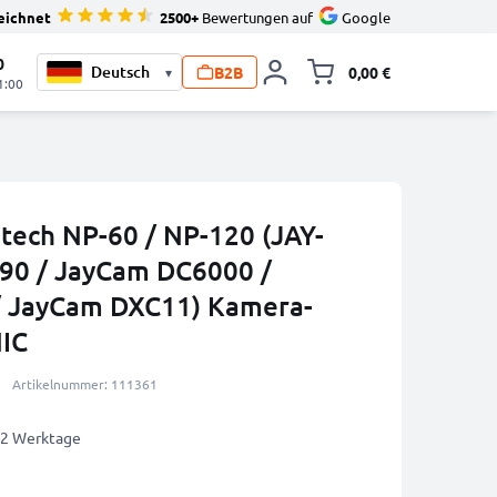
eichnet
2500+
Bewertungen auf
Google
0
B2B
0,00 €
▾
Minika
1:00
-tech NP-60 / NP-120 (JAY-
90 / JayCam DC6000 /
 JayCam DXC11) Kamera-
IC
Artikelnummer: 111361
1-2 Werktage