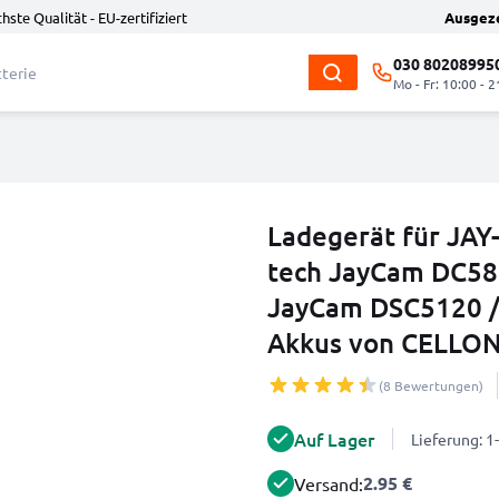
hste Qualität - EU-zertifiziert
Ausgez
030 80208995
Mo - Fr: 10:00 - 2
Ladegerät für JAY
tech JayCam DC58
JayCam DSC5120 /
Akkus von CELLON
(8 Bewertungen)
Auf Lager
Lieferung: 
2.95 €
Versand: