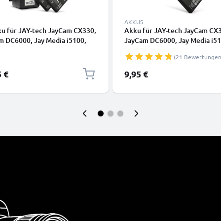
AKKUS
ku für JAY-tech JayCam CX330,
Akku für JAY-tech JayCam CX
m DC6000, Jay Media i5100,
JayCam DC6000, Jay Media i51
m DXC11 1180mAh +
JayCam DXC11, NP-60 1180mA
(21 Bewertungen
erät von CELLONIC
CELLONIC
5 €
9,95 €