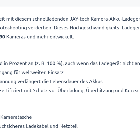
ereit mit diesem schnellladenden JAY-tech Kamera-Akku-Ladege
 Fotoshooting verderben. Dieses Hochgeschwindigkeits-
Ladeger
90
Kameras und mehr entwickelt.
 in Prozent an (z. B. 100 %), auch wenn das Ladegerät nicht an
gang für weltweiten Einsatz
pannung verlängert die Lebensdauer des Akkus
ertifiziert mit Schutz vor Überladung, Überhitzung und Kurzsc
e Kameratasche
ruchsicheres Ladekabel und Netzteil