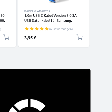
KABEL & ADAPTER
KABEL & 
330,
1,0m USB-C Kabel Version 2.0 3A -
Lightning
00,
USB Datenkabel für Samsung,
iPhone 14
h von
Huawei, Google Pixel, iPhone,
SE Handy
)
(6 Bewertungen)
Canon, Panasonic Lumix, Sony,
Datenkab
GoPro uvm PVC schwarz
3,95 €
12,95 €