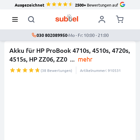
Ausgezeichnet
2500+
Bewertungen auf
030 802089950
·
Mo - Fr: 10:00 - 21:00
Akku für HP ProBook 4710s, 4510s, 4720s,
4515s, HP ZZ06, ZZ0
...
mehr
(38 Bewertungen)
Artikelnummer: 910531