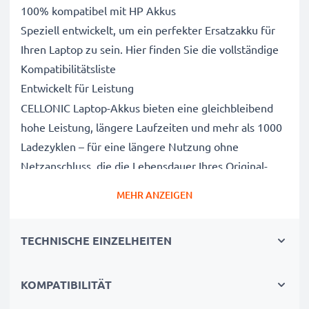
100% kompatibel mit HP Akkus
Speziell entwickelt, um ein perfekter Ersatzakku für
Ihren Laptop zu sein. Hier finden Sie die vollständige
Kompatibilitätsliste
Entwickelt für Leistung
CELLONIC Laptop-Akkus bieten eine gleichbleibend
hohe Leistung, längere Laufzeiten und mehr als 1000
Ladezyklen – für eine längere Nutzung ohne
Netzanschluss, die die Lebensdauer Ihres Original-
Laptop-Akkus erreicht oder übertrifft
MEHR ANZEIGEN
CE-, FCC- & RoHS-geprüft
Unsere Akkuzellen der Klasse A werden rigoros
TECHNISCHE EINZELHEITEN
getestet, um ein optimales Sicherheitsniveau zu
gewährleisten, und verfügen über einen integrierten
Kurzschluss-, Überhitzungs- und
KOMPATIBILITÄT
Überspannungsschutz