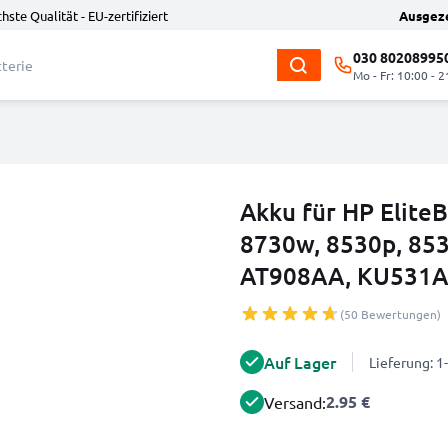
hste Qualität - EU-zertifiziert
Ausgez
030 80208995
Mo - Fr: 10:00 - 2
Akku für HP Elite
8730w, 8530p, 853
AT908AA, KU531AA
(50 Bewertungen)
Auf Lager
Lieferung: 
2.95 €
Versand: