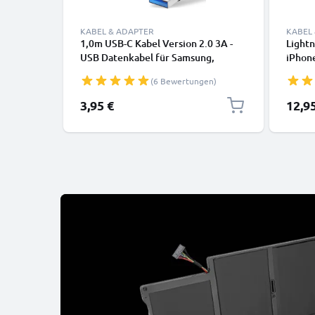
KABEL & ADAPTER
KABEL
1,0m USB-C Kabel Version 2.0 3A -
Lightn
USB Datenkabel für Samsung,
iPhone
Huawei, Google Pixel, iPhone,
SE Han
(6 Bewertungen)
Canon, Panasonic Lumix, Sony,
Daten
GoPro uvm PVC schwarz
3,95 €
12,9