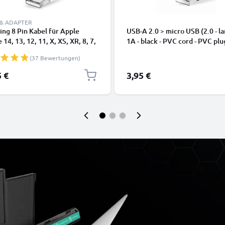
 & ADAPTER
ing 8 Pin Kabel für Apple
USB-A 2.0 > micro USB (2.0 - la
 14, 13, 12, 11, X, XS, XR, 8, 7,
1A - black - PVC cord - PVC plu
dy Ladekabel - 1m weiß -
(37 Bewertungen)
kabel für Smartphone
5 €
3,95 €