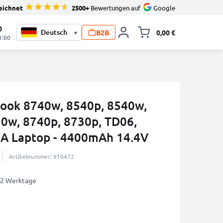
eichnet
2500+
Bewertungen auf
Google
0
B2B
0,00 €
▾
Minika
1:00
Book 8740w, 8540p, 8540w,
0w, 8740p, 8730p, TD06,
 Laptop - 4400mAh 14.4V
Artikelnummer: 910472
1-2 Werktage