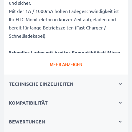
und sicher.
Mit der 1A / 1000mA hohen Ladegeschwindigkeit ist
Ihr HTC Mobiltelefon in kurzer Zeit aufgeladen und
bereit für lange Betriebszeiten (Fast Charger /
Schnellladekabel).
Schnelles Laden mit breiter Kompatibilität: Micro
USB Ladekabel / Netzteil
MEHR ANZEIGEN
✔ Micro USB Anschluss / Stecker - Aufladekabel für
alle Handys mit Micro USB Ladebuchse /
TECHNISCHE EINZELHEITEN
Ladeanschluss
✔ Kurze Ladezeiten & schnelles Laden
- Akkuladegerät mit 1A / 1000mA hoher
KOMPATIBILITÄT
Ladegeschwindigkeit
✔ Langlebig verarbeitetes Netzladegerät -
BEWERTUNGEN
Bruchsicheres Stromkabel und knicksicherer