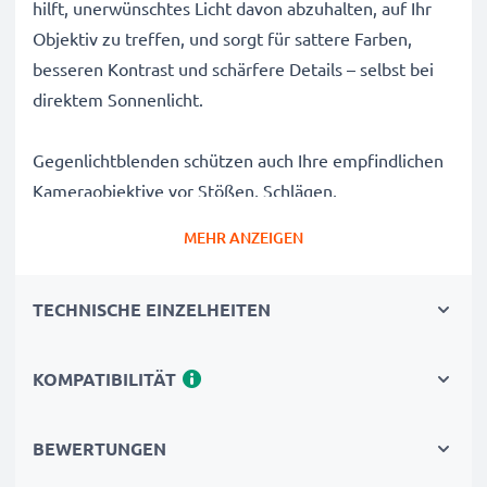
hilft, unerwünschtes Licht davon abzuhalten, auf Ihr
Objektiv zu treffen, und sorgt für sattere Farben,
besseren Kontrast und schärfere Details – selbst bei
direktem Sonnenlicht.
Gegenlichtblenden schützen auch Ihre empfindlichen
Kameraobjektive vor Stößen, Schlägen,
Fingerabdrücken, Regen, Staub und Sand und sind
MEHR ANZEIGEN
somit ein unverzichtbares Zubehör für jede
Kameratasche eines Fotografen.
TECHNISCHE EINZELHEITEN
Warum diese ET-60 Rund / Zylindrisch / Tubus / Tube
Bajonett Gegenlichtblende von CELLONIC wählen?
KOMPATIBILITÄT
✔ 100% kompatibel mit Canon Kameras, Camcordern,
DSLRs und mehr
BEWERTUNGEN
✔ Verbessert die Farbtiefe, den Kontrast und die