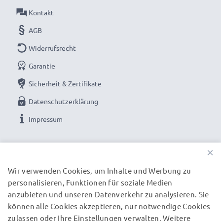
Material:
Kunststoff
Kontakt
Form:
Rund / Zylindrisch / Tubus / Tube
AGB
Brillante Fotofarben und Details mit dieser Rund /
Widerrufsrecht
Zylindrisch / Tubus / Tube Bajonett
Garantie
Gegenlichtblende von CELLONIC. Bestellen Sie
Sicherheit & Zertifikate
jetzt für schnelle Lieferung und 3 Jahre Garantie!
Datenschutzerklärung
Impressum
UNSERE ZAHLUNGSOPTIONEN
×
Wir verwenden Cookies, um Inhalte und Werbung zu
personalisieren, Funktionen für soziale Medien
UNSERE VERSANDPARTNER
anzubieten und unseren Datenverkehr zu analysieren. Sie
können alle Cookies akzeptieren, nur notwendige Cookies
zulassen oder Ihre Einstellungen verwalten. Weitere
© subtel.de 2026