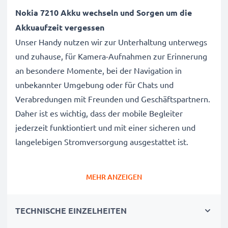
Nokia 7210 Akku wechseln und Sorgen um die
Akkuaufzeit vergessen
Unser Handy nutzen wir zur Unterhaltung unterwegs
und zuhause, für Kamera-Aufnahmen zur Erinnerung
an besondere Momente, bei der Navigation in
unbekannter Umgebung oder für Chats und
Verabredungen mit Freunden und Geschäftspartnern.
Daher ist es wichtig, dass der mobile Begleiter
jederzeit funktiontiert und mit einer sicheren und
langelebigen Stromversorgung ausgestattet ist.
Der subtel Nokia 7210 Wechselakku wurde mit
MEHR ANZEIGEN
diesem Hintergrund speziell für das 7210 Handy /
Smartphone entwickelt.
TECHNISCHE EINZELHEITEN
Mit diesem, neuen Akku hat Ihr Mobiltelefon mehr als
genug Power für die täglichen, kleinen und großen