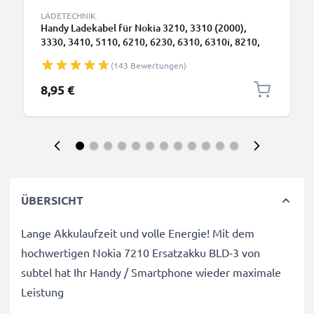
LADETECHNIK
Handy Ladekabel für Nokia 3210, 3310 (2000),
3330, 3410, 5110, 6210, 6230, 6310, 6310i, 8210,
8310, 8810, 8850 Smartphone - 0.5A / 500mA
(143 Bewertungen)
3.5mm Ladegerät 1.4m, Handyladekabel
8,95 €
ÜBERSICHT
Lange Akkulaufzeit und volle Energie! Mit dem
hochwertigen Nokia 7210 Ersatzakku BLD-3 von
subtel hat Ihr Handy / Smartphone wieder maximale
Leistung