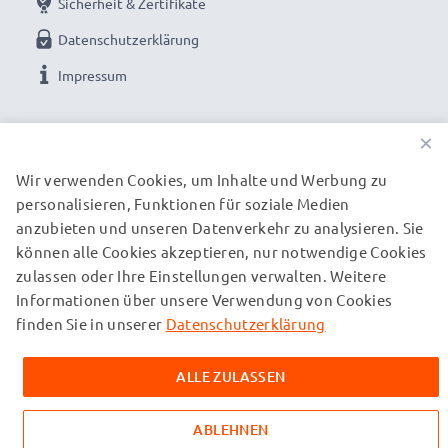
Sicherheit & Zertifikate
Datenschutzerklärung
Impressum
UNSERE ZAHLUNGSOPTIONEN
×
Wir verwenden Cookies, um Inhalte und Werbung zu
personalisieren, Funktionen für soziale Medien
UNSERE VERSANDPARTNER
anzubieten und unseren Datenverkehr zu analysieren. Sie
können alle Cookies akzeptieren, nur notwendige Cookies
zulassen oder Ihre Einstellungen verwalten. Weitere
© subtel.de 2026
Informationen über unsere Verwendung von Cookies
Alle Preise verstehen sich inklusive Mehrwertsteuer und
zuzüglich Versandkosten. Bitte beachten Sie, dass alle
finden Sie in unserer
Datenschutzerklärung
aufgeführten Marken eingetragene Marken ihrer jeweiligen
Inhaber sind und ausschließlich zur Information über unsere
ALLE ZULASSEN
Produkte auf unseren Webseiten genannt werden.
ABLEHNEN