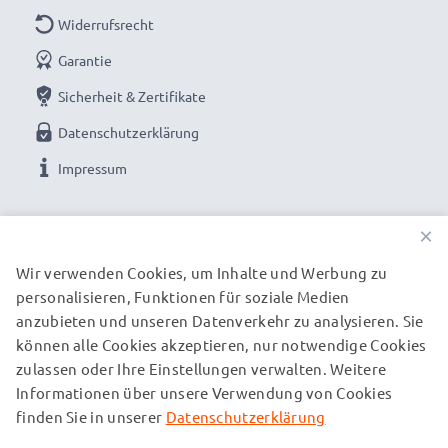
Widerrufsrecht
Garantie
Sicherheit & Zertifikate
Datenschutzerklärung
Impressum
UNSERE ZAHLUNGSOPTIONEN
×
Wir verwenden Cookies, um Inhalte und Werbung zu
personalisieren, Funktionen für soziale Medien
UNSERE VERSANDPARTNER
anzubieten und unseren Datenverkehr zu analysieren. Sie
können alle Cookies akzeptieren, nur notwendige Cookies
zulassen oder Ihre Einstellungen verwalten. Weitere
© subtel.de 2026
Informationen über unsere Verwendung von Cookies
Alle Preise verstehen sich inklusive Mehrwertsteuer und
zuzüglich Versandkosten. Bitte beachten Sie, dass alle
finden Sie in unserer
Datenschutzerklärung
aufgeführten Marken eingetragene Marken ihrer jeweiligen