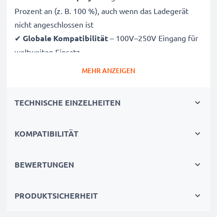
Prozent an (z. B. 100 %), auch wenn das Ladegerät
nicht angeschlossen ist
✔
Globale Kompatibilität
– 100V–250V Eingang für
weltweiten Einsatz
✔
Intelligentes Laden
– Sanfte, variable Spannung
MEHR ANZEIGEN
verlängert die Lebensdauer des Akkus
✔
Zertifizierte Sicherheit
– CE- und RoHS-zertifiziert
TECHNISCHE EINZELHEITEN
mit Schutz vor Überladung, Überhitzung und
Kurzschluss
KOMPATIBILITÄT
Kompakt & reisetauglich
✔
Kompakt & leicht
– Passt perfekt in jede
BEWERTUNGEN
Kameratasche
✔
Hochwertige Materialien
– Flexibles,
PRODUKTSICHERHEIT
bruchsicheres Ladekabel und Netzteil