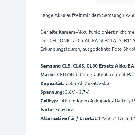
Lange Akkulaufzeit mit dem Samsung EA-SL
Der alte Kamera-Akku funktioniert nicht me
Der CELLONIC 750mAh EA-SLB11A, SLB11A, S
Erkundungstouren, ausgedehnte Foto-Shootin
Samsung CL5, CL65, CL80 Ersatz Akku E
Marke
: CELLONIC Camera Replacement Bat
Kapazität
: 750mAh Zusatzakku
Spannung
: 3.6V - 3.7V
Zelltyp
: Lithium Ionen Akkupack / Battery 
Farbe
: schwarz
Alternative für / Ersetzt:
EA-SLB11A, SLB1