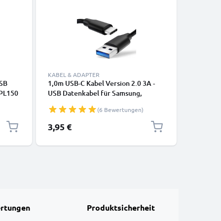
KABEL & ADAPTER
KABEL & 
USB
1,0m USB-C Kabel Version 2.0 3A -
Lightning
 PL150
USB Datenkabel für Samsung,
iPhone 14
0 ST65
Huawei, Google Pixel, iPhone,
SE Handy
(6 Bewertungen)
WB650
Canon, Panasonic Lumix, Sony,
Datenkab
ras -
GoPro uvm PVC schwarz
3,95 €
12,95 €
l
rtungen
Produktsicherheit