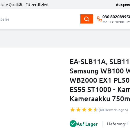
hste Qualität - EU-zertifiziert
Ausgez
030 80208995
Mo - Fr: 10:00 - 2
EA-SLB11A, SLB11A
Samsung WB100 
WB2000 EX1 PL50 
ES55 ST1000 - Kam
Kameraakku 750mA
(40 Bewertungen)
Auf Lager
Lieferung: 