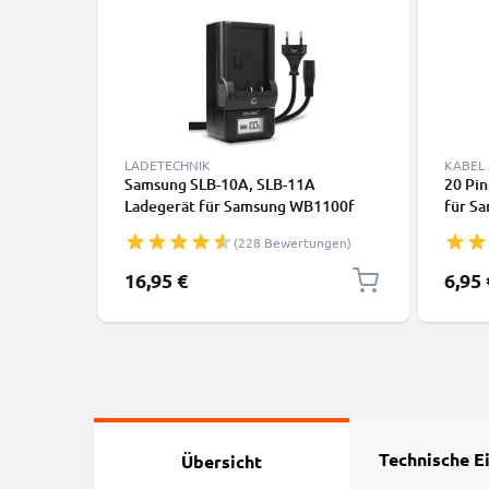
LADETECHNIK
KABEL
Samsung SLB-10A, SLB-11A
20 Pi
Ladegerät für Samsung WB1100f
für S
WB1200 WB850f WB800f WB750
WB600
(228 Bewertungen)
WB700 WB600 WB500 WB350f
PL20 
WB250f WB200f EX1 EX2f L100
ES75 
16,95 €
6,95 
Kamera-Akkus von CELLONIC
Video-
CB20U
Daten
Technische E
Übersicht