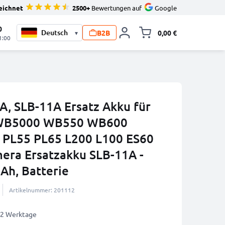
eichnet
2500+
Bewertungen auf
Google
0
B2B
0,00 €
▾
Minika
1:00
, SLB-11A Ersatz Akku für
WB5000 WB550 WB600
PL55 PL65 L200 L100 ES60
era Ersatzakku SLB-11A -
h, Batterie
Artikelnummer: 201112
1-2 Werktage