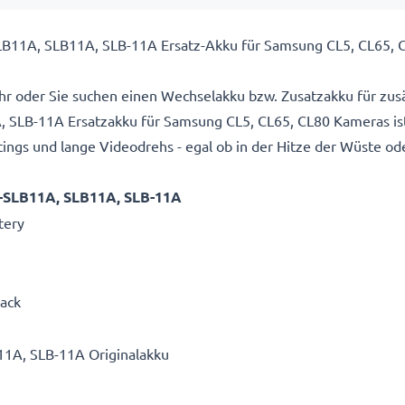
B11A, SLB11A, SLB-11A Ersatz-Akku für Samsung CL5, CL65, 
hr oder Sie suchen einen Wechselakku bzw. Zusatzakku für zusä
LB-11A Ersatzakku für Samsung CL5, CL65, CL80 Kameras ist 
gs und lange Videodrehs - egal ob in der Hitze der Wüste ode
A-SLB11A, SLB11A, SLB-11A
tery
Pack
1A, SLB-11A Originalakku