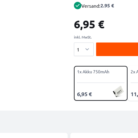
2.95 €
Versand:
6,95 €
inkl. MwSt.
Menge
1x Akku 750mAh
2x 
6,95 €
11