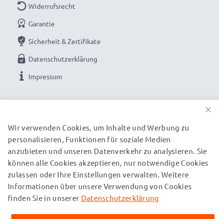
Widerrufsrecht
USB, USB-C oder Apple Lightning Kabel separat
Garantie
erhältlich
Sicherheit & Zertifikate
Schonendes Laden für lange Akkulebensdauer -
Datenschutzerklärung
geprüftes Netzgerät / Aufladegerät
Impressum
✔
Zertifizierte Sicherheit
: Geprüftes Steckernetzteil
/ Netzladegerät mit CE & RoHS Zertifikat
UNSERE ZAHLUNGSOPTIONEN
✔
Schonendes Laden
: Aufladestation mit
×
Überspannungsschutz, Überhitzungsschutz,
Wir verwenden Cookies, um Inhalte und Werbung zu
Abschaltautomatik
personalisieren, Funktionen für soziale Medien
UNSERE VERSANDPARTNER
✔
Lange Akku Lebensdauer
: Laden Ihre Akkus
anzubieten und unseren Datenverkehr zu analysieren. Sie
können alle Cookies akzeptieren, nur notwendige Cookies
schnell und schonend für eine lange Lebensdauer
zulassen oder Ihre Einstellungen verwalten. Weitere
© subtel.de 2026
Informationen über unsere Verwendung von Cookies
Alle Preise verstehen sich inklusive Mehrwertsteuer und
zuzüglich Versandkosten. Bitte beachten Sie, dass alle
finden Sie in unserer
Datenschutzerklärung
★ 3 Jahre Garantie auf Schnellladekabel,
aufgeführten Marken eingetragene Marken ihrer jeweiligen
Inhaber sind und ausschließlich zur Information über unsere