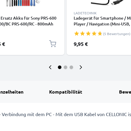
LADETECHNIK
 Ersatz Akku für Sony PRS-600
Ladegerät für Smartphone / M
00/BC PRS-600/RC - 800mAh
Player / Navigation (Mini-USB,
zakku
2A / 2000mA / 1,2m) Ladekabe
(5 Bewertungen)
7554931,A98941654402
Netzteil
takku + Werkzeug-Set Batterie
5 €
9,95 €
inzelheiten
Kompatibilität
Bewe
ie Verbindung mit dem PC - Mit dem USB Kabel von CELLONIC ist 