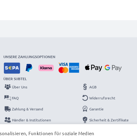
UNSERE ZAHLUNGSOPTIONEN
ÜBER SUBTEL
Über Uns
AGB
FAQ
Widerrufsrecht
Zahlung & Versand
Garantie
Händler & Institutionen
Sicherheit & Zertifikate
Kataloge
Datenschutzerklärung
onalisieren, Funktionen für soziale Medien