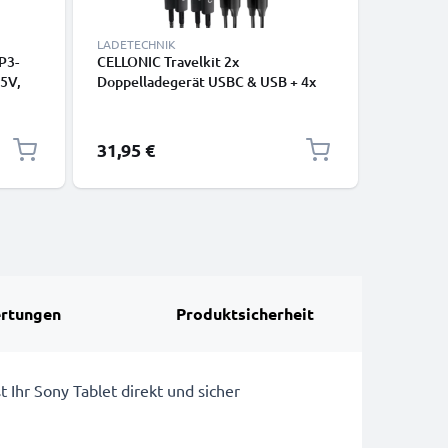
LADETECHNIK
LADETECH
P3-
CELLONIC Travelkit 2x
Ladegerä
 5V,
Doppelladegerät USBC & USB + 4x
1000mA) 
l
Ladekabel für Smartphone,
Notebook, GPS, Tablet,
Lautsprecher, Smartwatch uvm. -
31,95 €
7,95 €
2x 20W PD USB Schnellladegeräte in
Schwarz und Weiß
rtungen
Produktsicherheit
Ihr Sony Tablet direkt und sicher