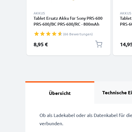
AKKUS
AKKUS
Tablet Ersatz Akku für Sony PRS-600
Tablet
PRS-600/BC PRS-600/RC - 800mAh
PRS-6
Ersatzakku
Ersat
(66 Bewertungen)
A98927554931,A98941654402
A9892
Tabletakku Batterie
Table
8,95 €
14,9
Technische E
Übersicht
Ob als Ladekabel oder als Datenkabel für d
verbunden.