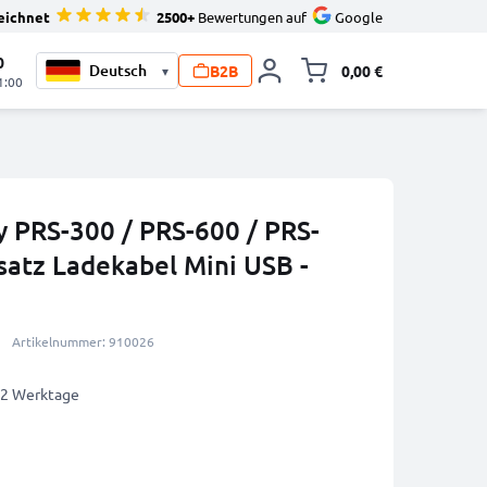
eichnet
2500+
Bewertungen auf
Google
0
B2B
0,00 €
▾
Minika
1:00
y PRS-300 / PRS-600 / PRS-
satz Ladekabel Mini USB -
Artikelnummer: 910026
1-2 Werktage