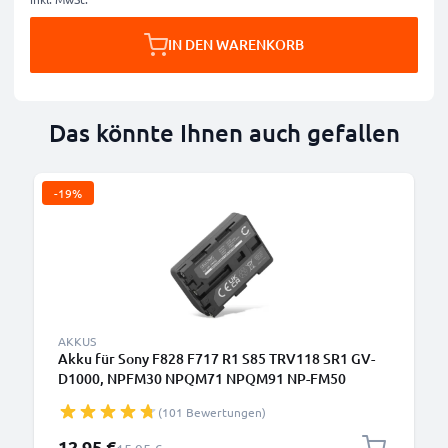
IN DEN WARENKORB
Das könnte Ihnen auch gefallen
-19%
AKKUS
Akku für Sony F828 F717 R1 S85 TRV118 SR1 GV-
D1000, NPFM30 NPQM71 NPQM91 NP-FM50
(1600mAh, 7.4V) von CELLONIC
(101 Bewertungen)
Sonderpreis
12,95 €