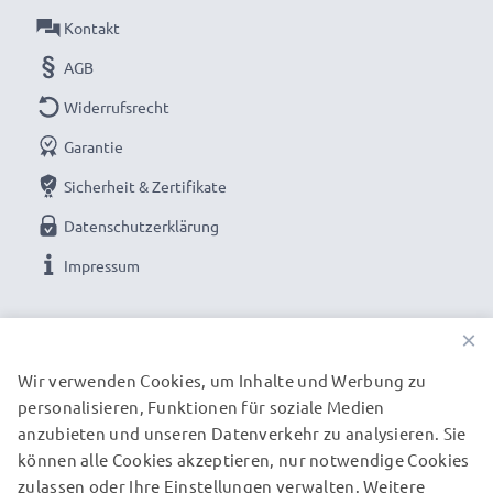
✔ Langlebige Verarbeitung - Bruchsicheres, Flexibles
Kontakt
Stromkabel mit Knickschutz-Stecker
AGB
➢ Zum Laden muss Ihre Sony Kamera USB ladbar sein
➢ Zusätzlich wird ein USB Ladegerät / USB
Widerrufsrecht
Stromadapter benötigt (nicht enthalten)
Garantie
Sicherheit & Zertifikate
Datenschutzerklärung
Sony Kamera Kabel: USB Kabel für Sony Cyber-shot
DSC-S30 DSC-S50 Fotokamera / Videokamera:
Impressum
Marke:
subtel Camera USB Cables
UNSERE ZAHLUNGSOPTIONEN
×
Typ:
Ladekabel und Datenkabel (Data & Charging
Wir verwenden Cookies, um Inhalte und Werbung zu
Cable)
personalisieren, Funktionen für soziale Medien
UNSERE VERSANDPARTNER
Kameraseitiger Anschlussstecker
: 4 Pin Camera
anzubieten und unseren Datenverkehr zu analysieren. Sie
Connector
können alle Cookies akzeptieren, nur notwendige Cookies
USB Stromstecker
: USB A
zulassen oder Ihre Einstellungen verwalten. Weitere
© subtel.de 2026