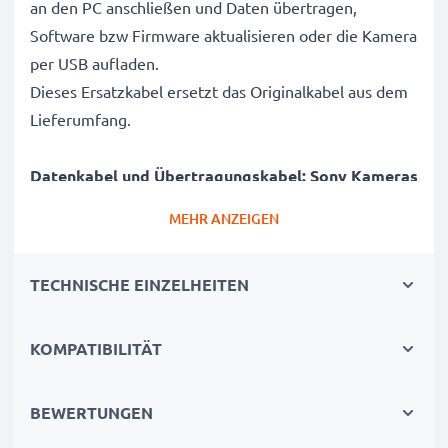
an den PC anschließen und Daten übertragen,
Software bzw Firmware aktualisieren oder die Kamera
per USB aufladen.
Dieses Ersatzkabel ersetzt das Originalkabel aus dem
Lieferumfang.
Datenkabel und Übertragungskabel: Sony Kameras
sicher mit Laptop und Computer verbinden
MEHR ANZEIGEN
✔ Kamera an Laptop PC, Computer, Notebook
anschließen (Interfacekabel, Computerkabel)
TECHNISCHE EINZELHEITEN
✔ Schnelle Datenübertragung - Aufnahmen,
Videos, Fotos von Digitalkamera auf PC übertragen
✔ Aktuelle Version 2.0 für hohe Datenraten -
KOMPATIBILITÄT
Datenübertragungskabel für Datentransfer in kurzer
Zeit
BEWERTUNGEN
✔ Software / Firmware Updates - Hohe