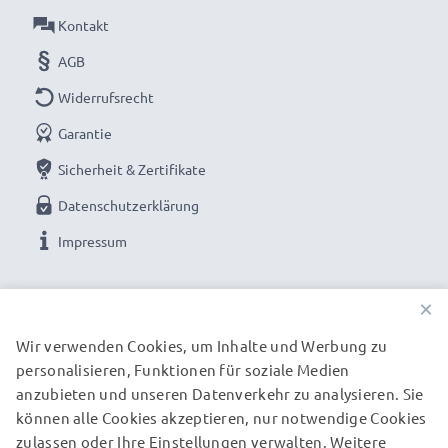
Anschluss 1
: Mini USB Ladestecker
Kontakt
Anschluss 2
: USB A Anschlussstecker
AGB
Version
: 2.0
Widerrufsrecht
Ladestrom
: 1A
Datenrate (max)
Garantie
: 480 MBit/s - USB 2.0
Länge des Kabels:
1m
Sicherheit & Zertifikate
Kabelmaterial
: PVC
Datenschutzerklärung
Steckermaterial
: PVC
Impressum
Farbe
: schwarz
UNSERE ZAHLUNGSOPTIONEN
×
Ideal als Ersatz-, Sync-, Update oder
Schnittstellenkabel - Mit dem USB Kabel von
Wir verwenden Cookies, um Inhalte und Werbung zu
CELLONIC übertragen Sie Ihre wichtigsten Dateien
personalisieren, Funktionen für soziale Medien
UNSERE VERSANDPARTNER
sicher und schnell.
anzubieten und unseren Datenverkehr zu analysieren. Sie
können alle Cookies akzeptieren, nur notwendige Cookies
zulassen oder Ihre Einstellungen verwalten. Weitere
★ 3 Jahre Garantie ★
© subtel.de 2026