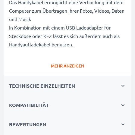
Das Handykabel ermöglicht eine Verbindung mit dem
Computer zum Übertragen Ihrer Fotos, Videos, Daten
und Musik
In Kombination mit einem USB Ladeadapter für
Steckdose oder KFZ lässt es sich außerdem auch als
Handyaufladekabel benutzen.
Bis zu 1A hohe Ladegeschwindigkeit -
MEHR ANZEIGEN
Handyladekabel für schnelles Laden
✔ Mini USB auf USB A Adapterkabel für alle
TECHNISCHE EINZELHEITEN
Mobiltelefone mit Mini USB Ladeanschluss
✔ Schnellladefähig für kurze Ladezeiten - Ermöglicht
Laden mit 1A hoher Ladegeschwindigkeit
KOMPATIBILITÄT
✔ Langlebige Verarbeitung - Bruchsicheres, Flexibles
Stromkabel mit Knickschutz-Stecker
BEWERTUNGEN