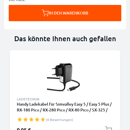
IN DEN WARENKORB
Das könnte Ihnen auch gefallen
LADETECHNIK
Handy Ladekabel für Simvalley Easy 5 / Easy 5 Plus /
RX-180 Pico / RX-280 Pico / RX-80 Pico / SX-325 /
SX-330 / XL-915 / XL-959 Smartphone - 1A / 1000mA
(4 Bewertungen)
Mini USB Ladegerät 1.1m, Handyladekabel
9,95 €