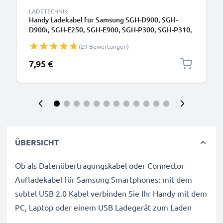
LADETECHNIK
Handy Ladekabel für Samsung SGH-D900, SGH-
D900i, SGH-E250, SGH-E900, SGH-P300, SGH-P310,
SGH-U700, SGH-X830 Smartphone - 0.5A / 500mA
(29 Bewertungen)
Connector Ladegerät 1.4m, Handyladekabel
7,95 €
ÜBERSICHT
Ob als Datenübertragungskabel oder Connector
Aufladekabel für Samsung Smartphones: mit dem
subtel USB 2.0 Kabel verbinden Sie Ihr Handy mit dem
PC, Laptop oder einem USB Ladegerät zum Laden