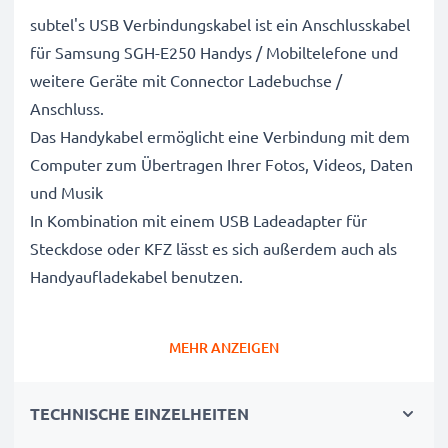
subtel's USB Verbindungskabel ist ein Anschlusskabel
für Samsung SGH-E250 Handys / Mobiltelefone und
weitere Geräte mit Connector Ladebuchse /
Anschluss.
Das Handykabel ermöglicht eine Verbindung mit dem
Computer zum Übertragen Ihrer Fotos, Videos, Daten
und Musik
In Kombination mit einem USB Ladeadapter für
Steckdose oder KFZ lässt es sich außerdem auch als
Handyaufladekabel benutzen.
Bis zu 0.5A hohe Ladegeschwindigkeit -
MEHR ANZEIGEN
Handyladekabel für schnelles Laden
✔ Connector auf USB A Adapterkabel für alle
TECHNISCHE EINZELHEITEN
Mobiltelefone mit Connector Ladeanschluss
✔ Schnellladefähig für kurze Ladezeiten - Ermöglicht