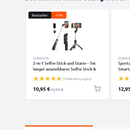
Bestseller
-15%
ZUBEHÖR
ZUBEH
2-in-1 Selfie-Stick und Stativ – 1m
Sport
langer ausziehbarer Selfie Stick &
Smart
klappbares Dreibeinstativ mit
Armtas
(74 Bewertungen)
Bluetooth Fernbedienung für Handy
- Hand
und Kamera – kompatibel mit
Sport
Sonderpreis
10,95 €
12,9
Regulärer Preis
12,95 €
iPhone, GoPro, Android & weiteren –
Laufhü
Schwarz