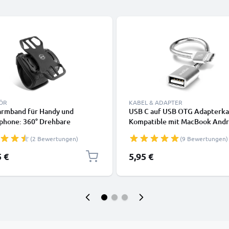
ÖR
KABEL & ADAPTER
armband für Handy und
USB C auf USB OTG Adapterka
phone: 360° Drehbare
Kompatible mit MacBook Andr
che mit Klettverschluss Band
Google Samsung Smartwatch
(2 Bewertungen)
(9 Bewertungen)
yhülle zum Joggen, Laufen,
Lautsprecher Kamera oder
 - Oberarm und Unterarm
Kopfhörer, Silver
5 €
5,95 €
lle, wasserfest Laufarmband