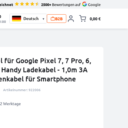
eichnet
2500+
Bewertungen auf
Google
0
B2B
0,00 €
▾
Minika
1:00
 für Google Pixel 7, 7 Pro, 6,
 2 Handy Ladekabel - 1,0m 3A
enkabel für Smartphone
Artikelnummer: 922006
1-2 Werktage