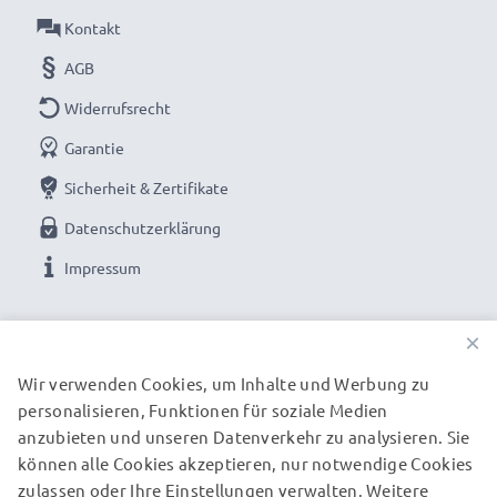
Kontakt
Spezifikationen:
AGB
Material:
Kunststoff
Form:
Tulpe / Flower / Petal / Tulip
Widerrufsrecht
Garantie
Brillante Fotofarben und Details mit dieser Tulpe /
Sicherheit & Zertifikate
Flower / Petal / Tulip Bajonett Gegenlichtblende
Datenschutzerklärung
von CELLONIC. Bestellen Sie jetzt für schnelle
Lieferung und 3 Jahre Garantie!
Impressum
UNSERE ZAHLUNGSOPTIONEN
×
Wir verwenden Cookies, um Inhalte und Werbung zu
personalisieren, Funktionen für soziale Medien
UNSERE VERSANDPARTNER
anzubieten und unseren Datenverkehr zu analysieren. Sie
können alle Cookies akzeptieren, nur notwendige Cookies
zulassen oder Ihre Einstellungen verwalten. Weitere
© subtel.de 2026