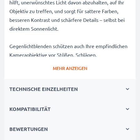
hilft, unerwünschtes Licht davon abzuhalten, auf Ihr
Objektiv zu treffen, und sorgt für sattere Farben,
besseren Kontrast und schärfere Details – selbst bei
direktem Sonnenlicht.
Gegenlichtblenden schützen auch Ihre empfindlichen
Kameraobjektive vor Stößen, Schlägen,
Fingerabdrücken, Regen, Staub und Sand und sind
MEHR ANZEIGEN
somit ein unverzichtbares Zubehör für jede
Kameratasche eines Fotografen.
TECHNISCHE EINZELHEITEN
Warum diese LH-DC60 Tulpe / Flower / Petal / Tulip
Bajonett Gegenlichtblende von CELLONIC wählen?
KOMPATIBILITÄT
✔ 100% kompatibel mit Canon Kameras, Camcordern,
DSLRs und mehr
BEWERTUNGEN
✔ Verbessert die Farbtiefe, den Kontrast und die