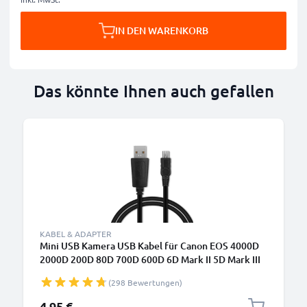
IN DEN WARENKORB
Das könnte Ihnen auch gefallen
KABEL & ADAPTER
Mini USB Kamera USB Kabel für Canon EOS 4000D
2000D 200D 80D 700D 600D 6D Mark II 5D Mark III
EOS M10 PowerShot G7X SX530 IXUS 185 Video-/
(298 Bewertungen)
Fotokameras - IFC-200U IFC-400PCU IFC-500U
Datenkabel 2.0, PVC Ladekabel
4,95 €