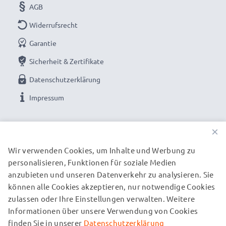
Enthält den Netzadapter:
DR-E5 (wird in das
AGB
Akkufach eingesetzt - ersetzt LP-E5 Akku)
Widerrufsrecht
Stromkabel:
ca. 3m Ladekabel
Garantie
Endlose Energie für deine Canon Kamera mit
Sicherheit & Zertifikate
unserem subtel AC-Adapter. Jetzt bestellen –
Datenschutzerklärung
schnelle Lieferung & 3 Jahre Garantie!
Impressum
UNSERE ZAHLUNGSOPTIONEN
×
Wir verwenden Cookies, um Inhalte und Werbung zu
personalisieren, Funktionen für soziale Medien
UNSERE VERSANDPARTNER
anzubieten und unseren Datenverkehr zu analysieren. Sie
können alle Cookies akzeptieren, nur notwendige Cookies
zulassen oder Ihre Einstellungen verwalten. Weitere
© subtel.de 2026
Informationen über unsere Verwendung von Cookies
Alle Preise verstehen sich inklusive Mehrwertsteuer und
zuzüglich Versandkosten. Bitte beachten Sie, dass alle
finden Sie in unserer
Datenschutzerklärung