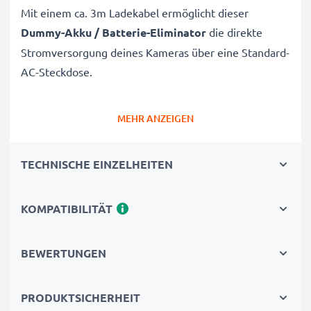
Mit einem ca. 3m Ladekabel ermöglicht dieser
Dummy-Akku / Batterie-Eliminator
die direkte
Stromversorgung deines Kameras über eine Standard-
AC-Steckdose.
Zuverlässige, kontinuierliche Stromversorgung für
MEHR ANZEIGEN
Canon Kameras
✔
AC-Netzadapter
für unterbrechungsfreie
TECHNISCHE EINZELHEITEN
Stromversorgung
✔
Keine Ladeunterbrechungen
– ideal für
KOMPATIBILITÄT
Bild-/Videobearbeitung, große Datenübertragungen
oder ununterbrochene Wiedergabe
✔
Unterstützt DC-Laden
(falls mit deiner Kamera
BEWERTUNGEN
kompatibel)
✔
Perfekt für:
Studiofotografie, Videostreaming,
PRODUKTSICHERHEIT
Vlogging, Porträt- und Produktfotografie