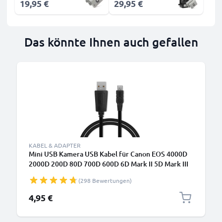
19,95 €
29,95 €
Das könnte Ihnen auch gefallen
KABEL & ADAPTER
Mini USB Kamera USB Kabel für Canon EOS 4000D
2000D 200D 80D 700D 600D 6D Mark II 5D Mark III
EOS M10 PowerShot G7X SX530 IXUS 185 Video-/
(298 Bewertungen)
Fotokameras - IFC-200U IFC-400PCU IFC-500U
Datenkabel 2.0, PVC Ladekabel
4,95 €