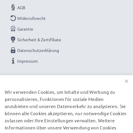
AGB
Widerrufsrecht
Garantie
Sicherheit & Zertifikate
Datenschutzerklärung
Impressum
UNSERE ZAHLUNGSOPTIONEN
×
Wir verwenden Cookies, um Inhalte und Werbung zu
personalisieren, Funktionen für soziale Medien
UNSERE VERSANDPARTNER
anzubieten und unseren Datenverkehr zu analysieren. Sie
können alle Cookies akzeptieren, nur notwendige Cookies
zulassen oder Ihre Einstellungen verwalten. Weitere
© subtel.de 2026
Informationen über unsere Verwendung von Cookies
Alle Preise verstehen sich inklusive Mehrwertsteuer und