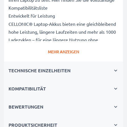
Kompatibilitätsliste
Entwickelt für Leistung
CELLONIC® Laptop-Akkus bieten eine gleichbleibend
hohe Leistung, längere Laufzeiten und mehr als 1000
Ladezyklen – für eine längere Nutzung ohne
Netzanschluss, die die Lebensdauer Ihres Original-
MEHR ANZEIGEN
Laptop-Akkus erreicht oder übertrifft
CE-, FCC- & RoHS-geprüft
TECHNISCHE EINZELHEITEN
Unsere Akkuzellen der Klasse A werden rigoros
getestet, um ein optimales Sicherheitsniveau zu
gewährleisten, und verfügen über einen integrierten
KOMPATIBILITÄT
Kurzschluss-, Überhitzungs- und
Überspannungsschutz
BEWERTUNGEN
3 Jahre Garantie
Als spezialisierter Anbieter seit 2004 stehen unsere
PRODUKTSICHERHEIT