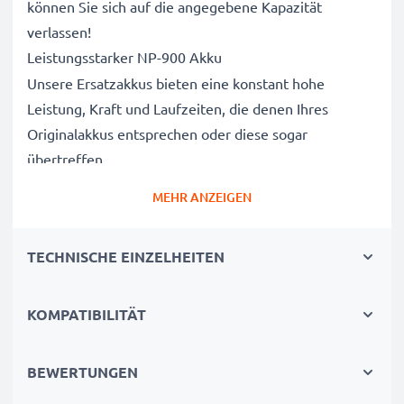
können Sie sich auf die angegebene Kapazität
verlassen!
Leistungsstarker NP-900 Akku
Unsere Ersatzakkus bieten eine konstant hohe
Leistung, Kraft und Laufzeiten, die denen Ihres
Originalakkus entsprechen oder diese sogar
übertreffen.
Höchste Qualität und Sicherheitsstandards
MEHR ANZEIGEN
Als Batteriespezialisten seit 2004 werden alle unsere
Ersatzbatterien während des gesamten
TECHNISCHE EINZELHEITEN
Produktionsprozesses strengen und rigorosen Tests
unterzogen und entsprechen den höchsten EU-
Normen und darüber hinaus.
KOMPATIBILITÄT
Die umweltfreundliche Alternative
Ein neuer CELLONIC Akku ist im Vergleich zum
BEWERTUNGEN
Neukauf eines Endgerätes die günstigere und