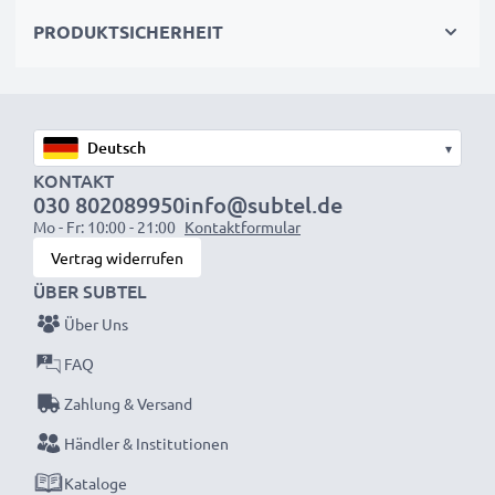
umweltfreundlichere Alternative. Nutzen Sie Ihr Gerät
PRODUKTSICHERHEIT
wieder mit voller Leistung und verkleinern Sie Ihren
ökologischen Fußabdruck durch Recycling und
Vermeidung von Elektroschrott.
▾
Entscheiden Sie sich für CELLONIC und machen Sie
KONTAKT
keine Abstriche bei der Qualität!
030 802089950
info@subtel.de
Mo - Fr: 10:00 - 21:00
Kontaktformular
Vertrag widerrufen
ÜBER SUBTEL
Über Uns
FAQ
Zahlung & Versand
Händler & Institutionen
Kataloge